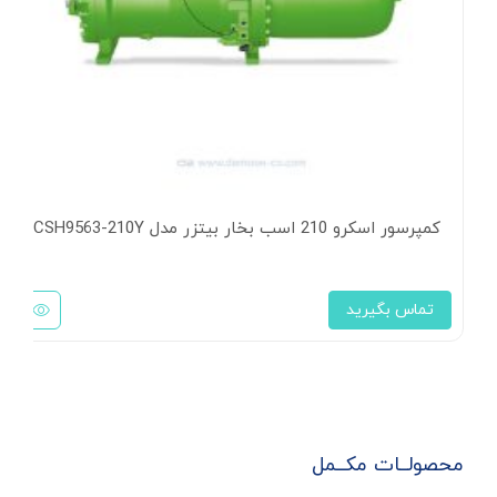
کمپرسور اسکرو 210 اسب بخار بیتزر مدل CSH9563-210Y
تماس بگیرید
محصولــات مکــمل