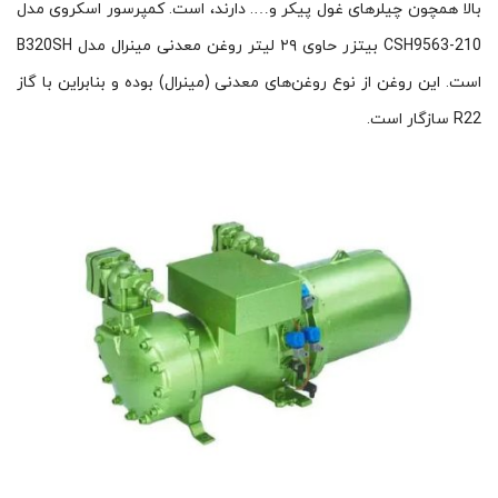
بالا همچون چیلرهای غول پیکر و…. دارند، است. کمپرسور اسکروی مدل
CSH9563-210 بیتزر حاوی ۲۹ لیتر روغن معدنی مینرال مدل B320SH
است. این روغن از نوع روغن‌های معدنی (مینرال) بوده و بنابراین با گاز
R22 سازگار است.