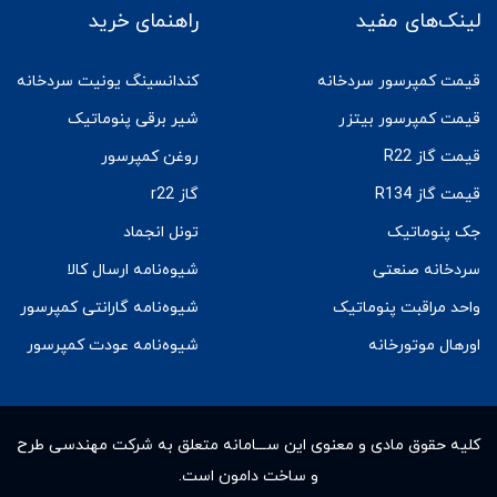
لینک‌های مفید
راهنمای خرید
قیمت کمپرسور سردخانه
کندانسینگ یونیت سردخانه
قیمت کمپرسور بیتزر
شیر برقی پنوماتیک
قیمت گاز R22
روغن کمپرسور
قیمت گاز R134
گاز r22
جک پنوماتیک
تونل انجماد
سردخانه صنعتی
شیوه‌نامه ارسال کالا
واحد مراقبت پنوماتیک
شیوه‌نامه گارانتی کمپرسور
اورهال موتورخانه
شیوه‌نامه عودت کمپرسور
کلیه حقوق مادى و معنوى این ســـامانه متعلق به شرکت مهندسی طرح
و ساخت دامون است.