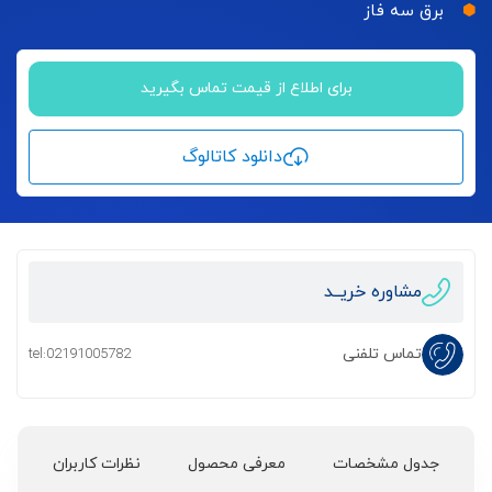
برق سه فاز
برای اطلاع از قیمت تماس بگیرید
دانلود کاتالوگ
مشاوره خریــد
تماس تلفنی
tel:02191005782
جدول مشخصات
معرفی محصول
نظرات کاربران