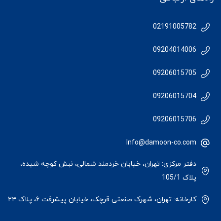
02191005782
09204014006
09206015705
09206015704
09206015706
Info@damoon-co.com
دفتر مرکزی: تهران، خیابان خردمند شمالی، نبش کوچه شیده،
پلاک 105/1
کارخانه: تهران، شهرک صنعتی قرچک، خیابان پیشرفت ۶، پلاک ۲۴