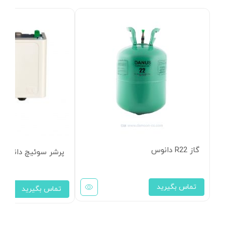
گاز R22 دانوس
پرشر سوئیچ دانفوس KP5 ریست د
تماس بگیرید
تماس بگیرید