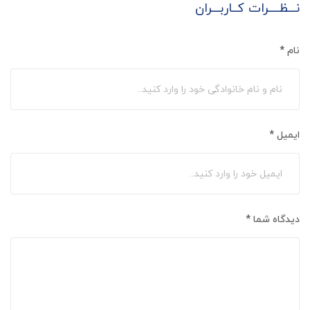
نـــظــــرات کــاربـــران
نام
*
ایمیل
*
دیدگاه شما
*