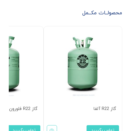
محصولــات مکــمل
گاز R22 آلفا
گاز R22 فلورون
تماس بگیرید
تماس بگیرید