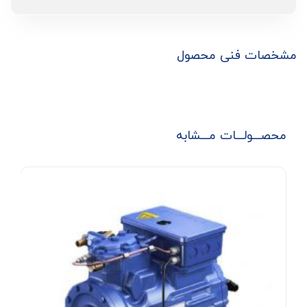
مشخصات فنی محصول
محصـــولـــات مـــشابه