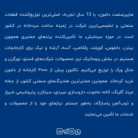
هایپرصنعت
دامون، با 13 سال تجربه، اصلی‌ترین توزیع‌کننده قطعات
صنعتی و تخصصی‌ترین شرکت در زمینه
ساخت سردخانه
در کشور
است. در حوزه سرمایش، ما تأمین‌کننده برندهای معتبری همچون
بیتزر
،
دانفوس
،
کوپلند
، رفکامپ، آسه، آرشه و نیک برای کارخانجات
هستیم. در بخش
پنوماتیک
نیز، محصولات شرکت‌های
فستو
، نورگرن و
متال ورک
را توزیع می‌کنیم. تاکنون بیش از ۴۰۰۰ کارخانه از دامون
خرید کرده‌اند. همچنین معتبرترین هلدینگ‌های صنعتی کشور، از جمله
مپنا، گلرنگ، کاله، ماموت، داروسازی عبیدی، سیناژن، پتروشیمی شیراز
و ذوب‌آهن پاسارگاد، به‌طور مستمر نیازهای خود را از محصولات و
خدمات ما تأمین می‌نمایند.