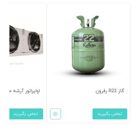
گاز R22 رفرون
اواپراتور آرشه مدل HCE-529
تماس بگیرید
تماس بگیرید