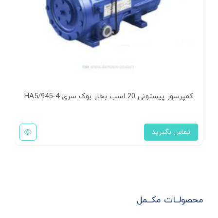
کمپرسو
کمپرسور پیستونی 20 اسب بخار بوک سری HA5/945-4
ت
تماس بگیرید
محصولــات مکــمل