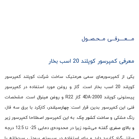
مـــعــــرفــی مــحـصــول
معرفی کمپرسور کوپلند 20 اسب بخار
یکی از کمپرسورهای سمی هرمتیک ساخت شرکت کوپلند کمپرسور
کوپلند 20 اسب بخار است. گاز و روغن مورد استفاده در کمپرسور
پیستونی کوپلند 4DA-2000 گاز R22 و
روغن مینرال
است. مشخصات
فنی این کمپرسور بدین قرار است:
چهارسیلندر
، کارکرد با برق سه فاز،
رنگ مشکی و
ساخت کشور چک
. به این کمپرسور اصطلاحا کمپرسور
زیر
و بالای صفری
گفته می‌شود زیرا در محدوده‌ی دمایی 25- تا 12.5 درجه
سانتی‌گراد کاربرد دارد و برای استفاده در سیستم برودتی سردخانه با