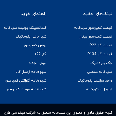
لینک‌های مفید
راهنمای خرید
قیمت کمپرسور سردخانه
کندانسینگ یونیت سردخانه
قیمت کمپرسور بیتزر
شیر برقی پنوماتیک
قیمت گاز R22
روغن کمپرسور
قیمت گاز R134
گاز r22
جک پنوماتیک
تونل انجماد
سردخانه صنعتی
شیوه‌نامه ارسال کالا
واحد مراقبت پنوماتیک
شیوه‌نامه گارانتی کمپرسور
اورهال موتورخانه
شیوه‌نامه عودت کمپرسور
کلیه حقوق مادى و معنوى این ســـامانه متعلق به شرکت مهندسی طرح