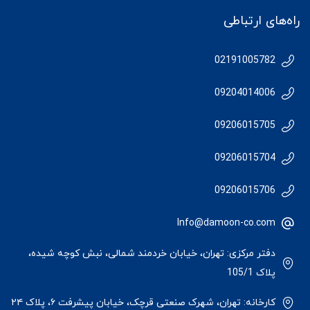
راه‌های ارتباطی
02191005782
09204014006
09206015705
09206015704
09206015706
Info@damoon-co.com
دفتر مرکزی: تهران، خیابان خردمند شمالی، نبش کوچه شیده،
پلاک 105/1
کارخانه: تهران، شهرک صنعتی قرچک، خیابان پیشرفت ۶، پلاک ۲۴