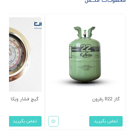
محصولــات مکــمل
گاز R22 رفرون
گیج فشار ویکا سری 500Psi
تماس بگیرید
تماس بگیرید