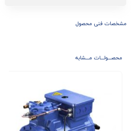
مشخصات فنی محصول
محصـــولـــات مـــشابه