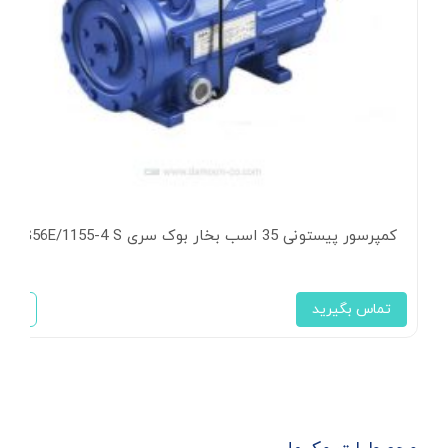
کمپرسور پیستونی 35 اسب بخار بوک سری HG56E/1155-4 S
تماس بگیرید