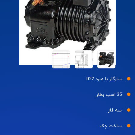
سازگار با مبرد R22
35 اسب بخار
سه فاز
ساخت چک