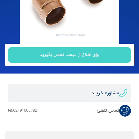
برای اطلاع از قیمت تماس بگیرید
مشاوره خریــد
تماس تلفنی
tel:02191005782