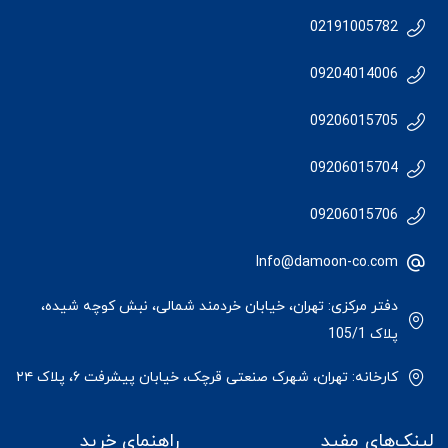
02191005782
09204014006
09206015705
09206015704
09206015706
Info@damoon-co.com
دفتر مرکزی: تهران، خیابان خردمند شمالی، نبش کوچه شیده،
پلاک 105/1
کارخانه: تهران، شهرک صنعتی قرچک، خیابان پیشرفت ۶، پلاک ۲۴
لینک‌های مفید
راهنمای خرید