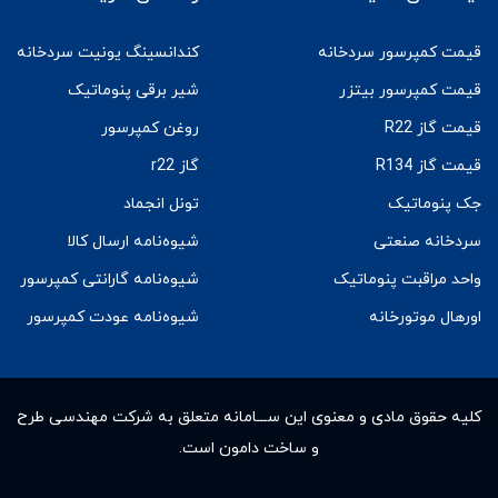
قیمت کمپرسور سردخانه
کندانسینگ یونیت سردخانه
قیمت کمپرسور بیتزر
شیر برقی پنوماتیک
قیمت گاز R22
روغن کمپرسور
قیمت گاز R134
گاز r22
جک پنوماتیک
تونل انجماد
سردخانه صنعتی
شیوه‌نامه ارسال کالا
واحد مراقبت پنوماتیک
شیوه‌نامه گارانتی کمپرسور
اورهال موتورخانه
شیوه‌نامه عودت کمپرسور
کلیه حقوق مادى و معنوى این ســـامانه متعلق به شرکت مهندسی طرح
و ساخت دامون است.