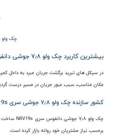
چک ولو ۷٫۸ جوشی دانفوس سری NRV19s
بیشترین کاربرد چک ولو ۷٫۸ جوشی دانفوس
در سیکل های تبرید برگشت جریان مبرد به داخل کمپر
مکان مناسب، سبب عبور جریان در مسیر درست گردید
کشور سازنده چک ولو ۷٫۸ جوشی سری NRV19s
چک ولو ۷٫۸ 
برحسب نیاز مشتریان خود روانه بازار کرده است.