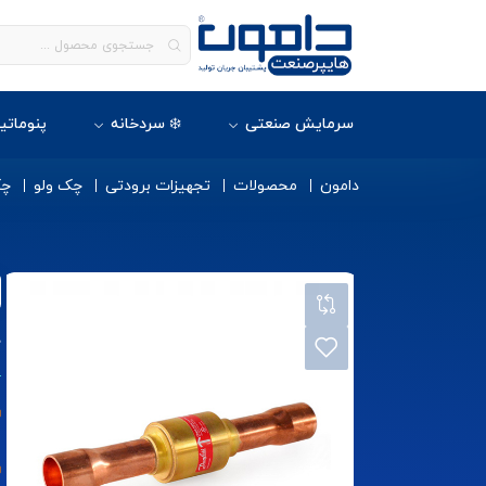
سرمایش صنعتی
❄️ سردخانه
پنوماتی
دامون
محصولات
تجهیزات برودتی
چک ولو
چک
چ