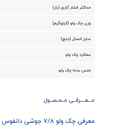
حداکثر فشار کاری (بار)
وزن چک ولو (کیلوگرم)
سایز اتصال (اینچ)
عملکرد چک ولو
جنس بدنه چک ولو
مـــعــــرفــی مــحـصــول
معرفی چک ولو ۷/۸ جوشی دانفوس سری NRV19s