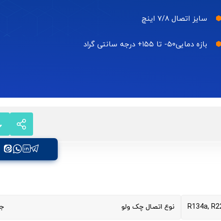
سایز اتصال ۷/۸ اینچ
بازه دمایی۵۰- تا ۱۵۵+ درجه سانتی گراد
R134a, R2
نوع اتصال چک ولو
ج