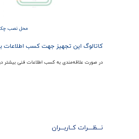
محل نصب چک ولو ۷/۸ جوشی دانفوس
کاتالوگ این تجهیز جهت کسب اطلاعات ب
در صورت علاقه‌مندی به کسب اطلاعات فنی بیشتر در ا
نـــظــــرات کــاربـــران