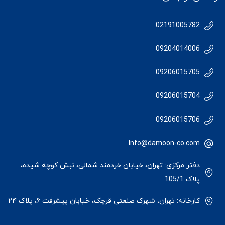
02191005782
09204014006
09206015705
09206015704
09206015706
Info@damoon-co.com
دفتر مرکزی: تهران، خیابان خردمند شمالی، نبش کوچه شیده،
پلاک 105/1
کارخانه: تهران، شهرک صنعتی قرچک، خیابان پیشرفت ۶، پلاک ۲۴