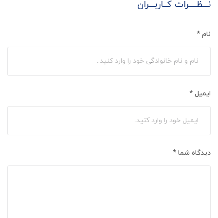
نـــظــــرات کــاربـــران
نام
*
ایمیل
*
دیدگاه شما
*