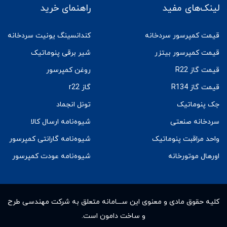
لینک‌های مفید
راهنمای خرید
قیمت کمپرسور سردخانه
کندانسینگ یونیت سردخانه
قیمت کمپرسور بیتزر
شیر برقی پنوماتیک
قیمت گاز R22
روغن کمپرسور
قیمت گاز R134
گاز r22
جک پنوماتیک
تونل انجماد
سردخانه صنعتی
شیوه‌نامه ارسال کالا
واحد مراقبت پنوماتیک
شیوه‌نامه گارانتی کمپرسور
اورهال موتورخانه
شیوه‌نامه عودت کمپرسور
کلیه حقوق مادى و معنوى این ســـامانه متعلق به شرکت مهندسی طرح
و ساخت دامون است.