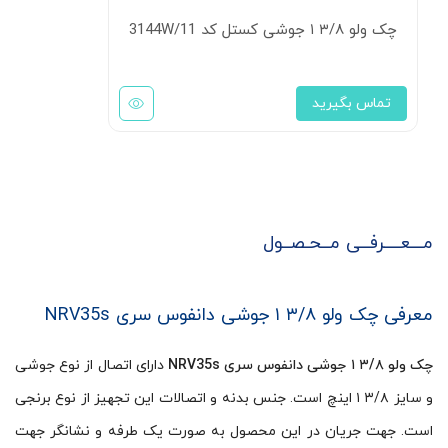
چک ولو ۳/۸ ۱ جوشی کستل کد 3144W/11
تماس بگیرید
مـــعــــرفــی مــحـصــول
معرفی چک ولو ۳/۸ ۱ جوشی دانفوس سری NRV35s
چک ولو ۳/۸ ۱ جوشی دانفوس سری NRV35s
دارای اتصال از نوع جوشی
و سایز ۳/۸ ۱ اینچ است. جنس بدنه و اتصالات این تجهیز از نوع برنجی
است. جهت جریان در این محصول به صورت یک طرفه و نشانگر جهت