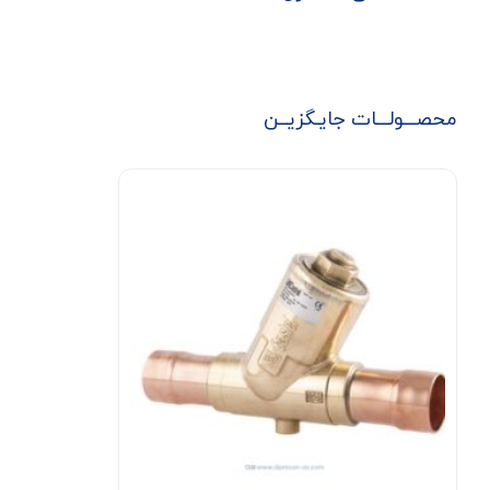
محصـــولـــات جایـگزیــن