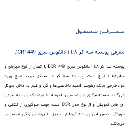
مـــعــــرفــی مــحـصــول
معرفی پوسته سه کر ۱٫۸ ۱ دانفوس سری DCR1449
پوسته سه کر ۱٫۸ ۱ دانفوس سری DCR1449 با اتصال از نوع مهره‌ای و
سایز۱٫۸ ۱ اینچ است. پوسته سه کر در سیکل تبرید مانع ورود
موادخارجی مانند رطوبت، اسید ناخالصی‌ها و گرد و غبار به داخل سیکل
می‌گردد. هسته مرکزی این محصول با توجه به هرمتیک و بسته نبودن
آن قابل تعویض و از نوع مدل DCR است. جهت جلوگیری از نشتی و
خوردگی جنس این پوسته کرها از استیل با پوشش رنگی مخصوص
می‌باشد.