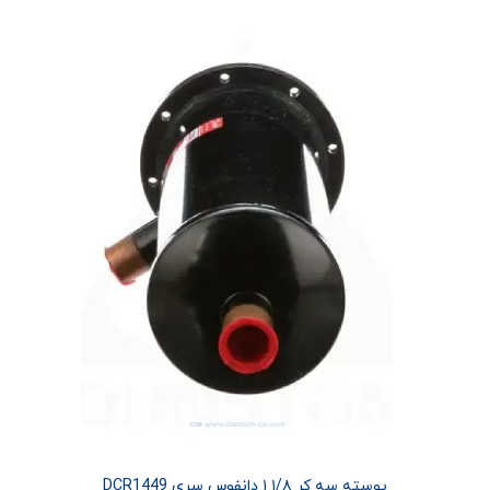
پوسته سه کر ۱/۸ ۱ دانفوس سری DCR1449