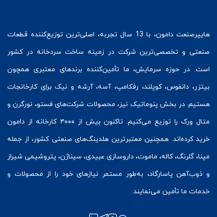
هایپرصنعت
دامون، با 13 سال تجربه، اصلی‌ترین توزیع‌کننده قطعات
صنعتی و تخصصی‌ترین شرکت در زمینه
ساخت سردخانه
در کشور
است. در حوزه سرمایش، ما تأمین‌کننده برندهای معتبری همچون
بیتزر
،
دانفوس
،
کوپلند
، رفکامپ، آسه، آرشه و نیک برای کارخانجات
هستیم. در بخش
پنوماتیک
نیز، محصولات شرکت‌های
فستو
، نورگرن و
متال ورک
را توزیع می‌کنیم. تاکنون بیش از ۴۰۰۰ کارخانه از دامون
خرید کرده‌اند. همچنین معتبرترین هلدینگ‌های صنعتی کشور، از جمله
مپنا، گلرنگ، کاله، ماموت، داروسازی عبیدی، سیناژن، پتروشیمی شیراز
و ذوب‌آهن پاسارگاد، به‌طور مستمر نیازهای خود را از محصولات و
خدمات ما تأمین می‌نمایند.