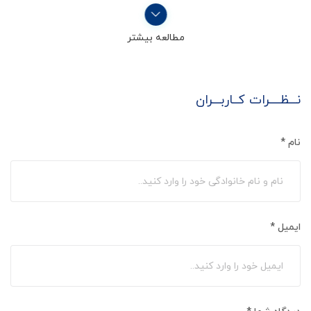
مطالعه بیشتر
نـــظــــرات کــاربـــران
نام
*
ایمیل
*