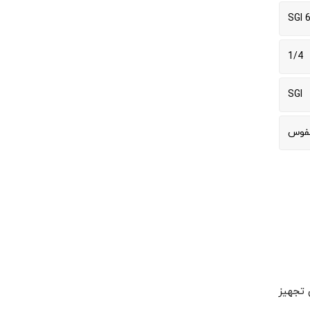
SGI 
1/4
SGI
نفوس
ز ۱٫۴ اینچ است. این تجهیز