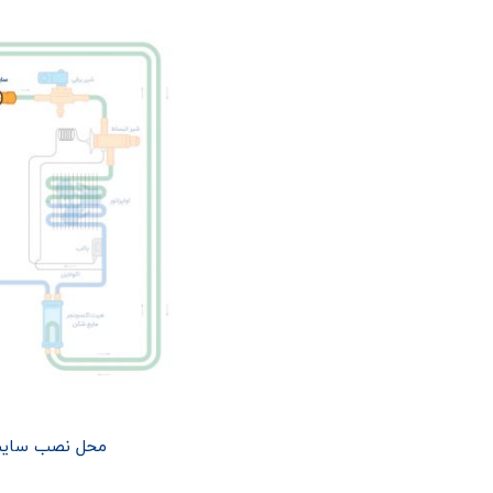
محل نصب سایت گلس ۱٫۴ مهره ای 