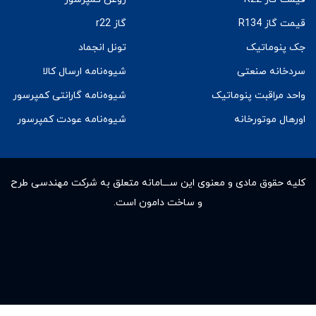
قیمت گاز R134
گاز r22
جک پنوماتیک
تونل انجماد
سردخانه صنعتی
شیوه‌نامه ارسال کالا
واحد مراقبت پنوماتیک
شیوه‌نامه گارانتی کمپرسور
اورهال موتورخانه
شیوه‌نامه عودت کمپرسور
کلیه حقوق مادى و معنوى این ســـامانه متعلق به شرکت مهندسی طرح
و ساخت دامون است.