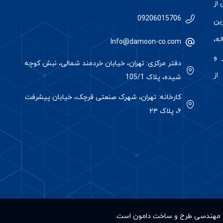
از
09206015706
رین
ه،
Info@damoon-co.com
 و
دفتر مرکزی: تهران، خیابان خردمند شمالی، نبش کوچه
از
شیده، پلاک 105/1
کارخانه: تهران، شهرک صنعتی قرچک، خیابان پیشرفت
۶، پلاک ۲۴
کت مهندسی طرح و ساخت دامون است.