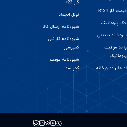
گاز r22
قیمت گاز R134
تونل انجماد
جک پنوماتیک
شیوه‌نامه ارسال کالا
سردخانه صنعتی
شیوه‌نامه گارانتی
واحد مراقبت
کمپرسور
پنوماتیک
شیوه‌نامه عودت
اورهال موتورخانه
کمپرسور