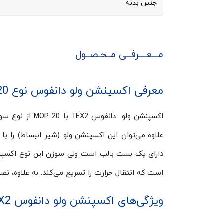
جنس بدنه
مـــعــــرفــی مــحـصــول
معرفی اکسپنشن ولو دانفوس نوع TEX2 with MOP-20
اکسپنشن ولو دا
علاوه می‌توان این اکسپنشن ولو (شیر انبساط) را ب
دارای یک بست بالب است ولی سو
زن
این نوع اکسپن
است که انتقال حرارت را تسریع می‌کند. به علاوه، نصب
ویژگی‌های اکسپنشن ولو دانفوس TEX2 با MOP