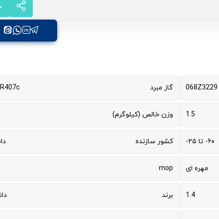
068Z3229
گاز مبرد
 R407c
1.5
وزن خالص (کیلوگرم)
1
۶۰- تا ۲۵-
کشور سازنده
دا
مهره ای
mop
1.4
برند
دا