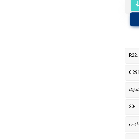
R22,
0.29
نمارک
-20
نفوس