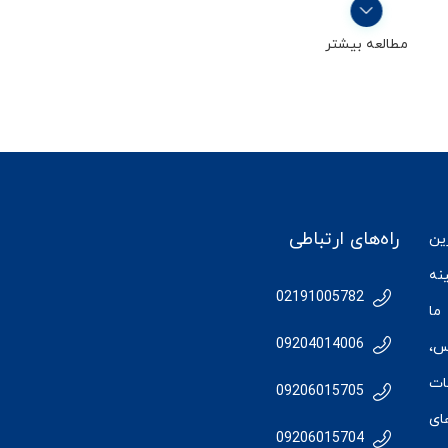
مطالعه بیشتر
راه‌های ارتباطی
رین
نه
02191005782
ما
09204014006
س
،
ات
09206015705
ای
09206015704