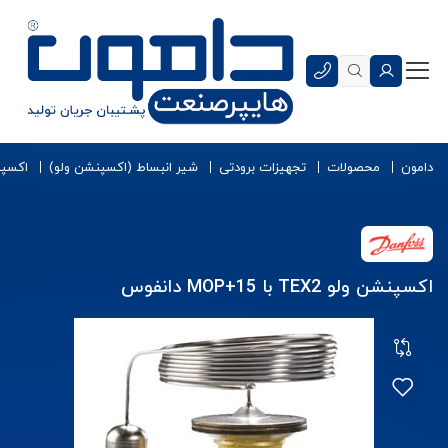
دامون
محصولات
تجهیزات برودتی
شیر انبساط (اکسپنشن ولو)
اکسپن
اکسپنشن ولو TEX2 با 15+MOP دانفوس