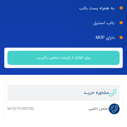
به همراه بست بالب
بالب استیل
دارای MOP
برای اطلاع از قیمت تماس بگیرید
مشاوره خریــد
تماس تلفنی
tel:02191005782