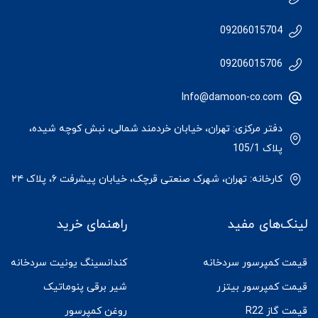
09206015704
09206015706
Info@damoon-co.com
دفتر مرکزی: تهران، خیابان خردمند شمالی، نبش کوچه شیده،
پلاک 105/1
کارخانه: تهران، شهرک صنعتی قرچک، خیابان پیشرفت ۶، پلاک ۲۴
لینک‌های مفید
راهنمای خرید
قیمت کمپرسور سردخانه
کندانسینگ یونیت سردخانه
قیمت کمپرسور بیتزر
شیر برقی پنوماتیک
قیمت گاز R22
روغن کمپرسور