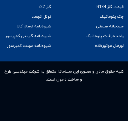
قیمت گاز R134
گاز r22
جک پنوماتیک
تونل انجماد
سردخانه صنعتی
شیوه‌نامه ارسال کالا
واحد مراقبت پنوماتیک
شیوه‌نامه گارانتی کمپرسور
اورهال موتورخانه
شیوه‌نامه عودت کمپرسور
کلیه حقوق مادى و معنوى این ســـامانه متعلق به شرکت مهندسی طرح
و ساخت دامون است.