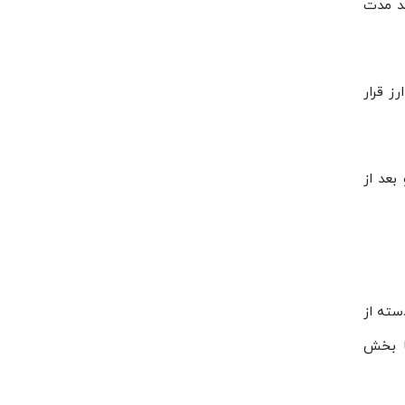
تصادی در بلند مدت
نرخ ارز قرار
د و بعد از
سته از
با بخش