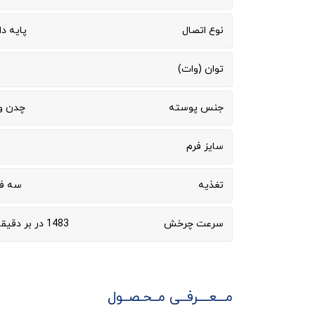
نوع اتصال
پایه دا
توان (وات)
جنس پوسته
چدن و 
سایز فرم
تغذیه
سه فاز 400
سرعت چرخش
1483 در بر دقیقه (50 هرتز)
مـــعــــرفــی مــحـصــول