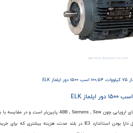
ماز ELK
قیمت موتور الکتریکی ایلماز ELK در مقایسه با برندهای اروپایی چون ABB , Siemens , Sew پایین‌تر است 
چینی و ایرانی بالاتر است. دینام ایلماز ELK به دلیل دارا بودن استاندارد IE3 در بلند مدت، هزینه بیشتری که