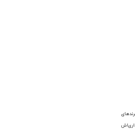
و در مقایسه با برندهای
 برای خریداری‌اش