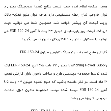
همین صفحه اعلام شده است. قیمت منابع تغذیه سویچینگ مینول با
توان خروجی شان رابطه مستقیمی دارد. هرچه توان منبع تغذیه بالاتر
برود، قیمت آن بیشتر خواهد شد. همچنین شما می توانید جهت
دریافت قیمت روز پاورساپلای مینول ۲۴ ولت ۵ آمپر EDR-120-24 می
توانید با همکاران ما در واحد الکتریکال دامون تماس بگیرید.
گارانتی منبع تغذیه سوئیچینگ تابلویی مینول EDR-150-24
Switching Power Supply مینول ۲۴ ولت ۶٫۵ آمپر EDR-150-24 ارائه
شده توسط مجموعه مهندسی طرح و ساخت دامون دارای گارانتی تعمیر
۱۲ ماه است. در نظر داشته باشید که منبع تغذیه مینول ۲۴ ولت ۶٫۵
آمپر EDR-150-24 عرضه شده توسط مجموعه دامون دارای ضمانت
مرجوعی ۷ روزه می باشد.