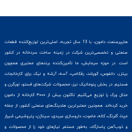
هایپرصنعت
دامون، با 13 سال تجربه، اصلی‌ترین توزیع‌کننده قطعات
صنعتی و تخصصی‌ترین شرکت در زمینه
ساخت سردخانه
در کشور
است. در حوزه سرمایش، ما تأمین‌کننده برندهای معتبری همچون
بیتزر
،
دانفوس
،
کوپلند
، رفکامپ، آسه، آرشه و نیک برای کارخانجات
هستیم. در بخش
پنوماتیک
نیز، محصولات شرکت‌های
فستو
، نورگرن و
متال ورک
را توزیع می‌کنیم. تاکنون بیش از ۴۰۰۰ کارخانه از دامون
خرید کرده‌اند. همچنین معتبرترین هلدینگ‌های صنعتی کشور، از جمله
مپنا، گلرنگ، کاله، ماموت، داروسازی عبیدی، سیناژن، پتروشیمی شیراز
و ذوب‌آهن پاسارگاد، به‌طور مستمر نیازهای خود را از محصولات و