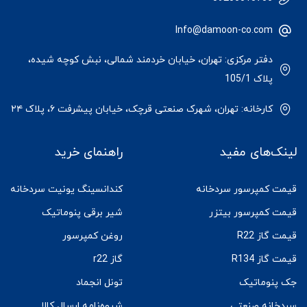
Info@damoon-co.com
دفتر مرکزی: تهران، خیابان خردمند شمالی، نبش کوچه شیده،
پلاک 105/1
کارخانه: تهران، شهرک صنعتی قرچک، خیابان پیشرفت ۶، پلاک ۲۴
لینک‌های مفید
راهنمای خرید
قیمت کمپرسور سردخانه
کندانسینگ یونیت سردخانه
قیمت کمپرسور بیتزر
شیر برقی پنوماتیک
قیمت گاز R22
روغن کمپرسور
قیمت گاز R134
گاز r22
جک پنوماتیک
تونل انجماد
سردخانه صنعتی
شیوه‌نامه ارسال کالا