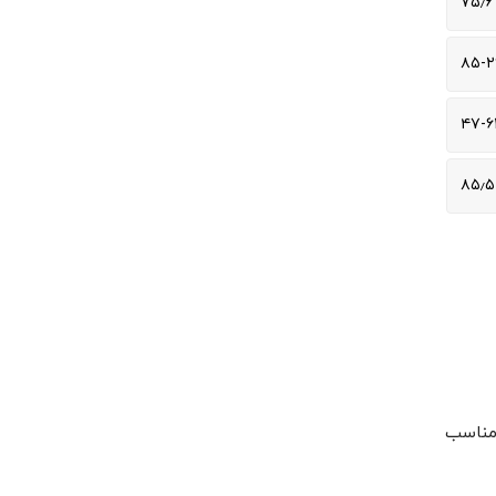
۷۵٫۶
۸۵-۲
۴۷-۶
۸۵٫۵
MeanWell تولید شده است. مناسب