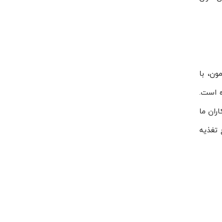
ون، با
لت ۶٫۳ آمپر EDR-75-12 این برند کرده است.
ران ما
 تغذیه