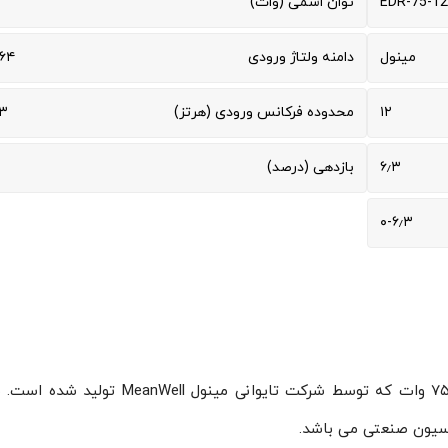
EDR-75-12
توان اسمی (وات)
مینول
دامنه ولتاژ ورودی
۶۴
۱۲
محدوده فرکانس ورودی (هرتز)
۳
۶٫۳
بازدهی (درصد)
۰-۶٫۳
منبع تغذیه سوئیچینگ مینول ۱۲ ولت ۶٫۳ آمپر ۷۵٫۶ وات که توسط شرکت تایوانی مینول 
اسیون صنعتی می باشد.