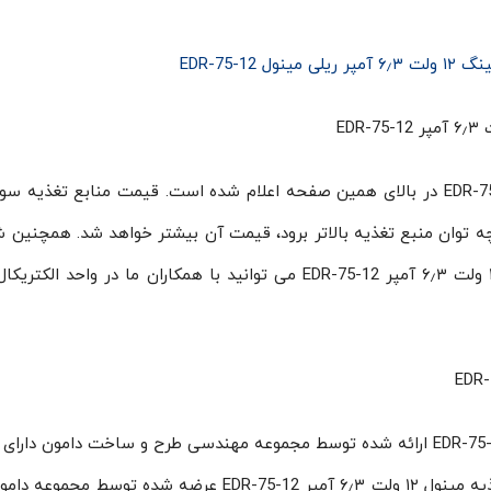
ل EDR-75-12
قیمت پاور سوئیچینگ مینول ۱۲ ولت ۶٫۳ آمپر EDR-75-12 در بالای همین صفحه اعلام شده است. قیمت منابع تغ
ه توان منبع تغذیه بالاتر برود، قیمت آن بیشتر خواهد شد. همچنین 
توانید جهت دریافت قیمت روز پاورساپلای مینول ۱۲ ولت ۶٫۳ آمپر EDR-75-12 می توانید با همکاران ما در واحد
Switching Power Supply مینول ۱۲ ولت ۶٫۳ آمپر EDR-75-12 ارائه شده توسط مجموعه مهندسی طرح و ساخت دامون دا
تعمیر ۱۲ ماه است. در نظر داشته باشید که منبع تغذیه مینول ۱۲ ولت ۶٫۳ آمپر EDR-75-12 عرضه شده تو