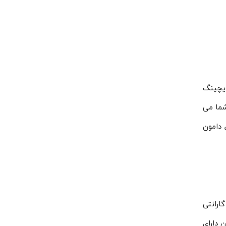
ذیه سویچینگ
شما می
 الکتریکال دامون
رای گارانتی
سط مجموعه دامون دارای