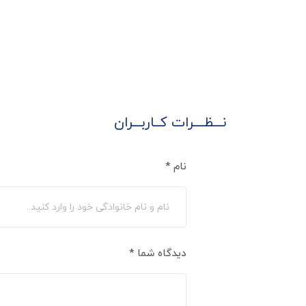
نـــظــــرات کــاربـــران
نام
*
دیدگاه شما
*