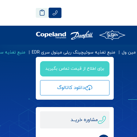
 مین ول
منبع تغذیه سوئیچینگ ریلی مینول سری EDR
منبع تغذیه سوئیچینگ 12 ولت 6.3 آم
برای اطلاع از قیمت تماس بگیرید
دانلود کاتالوگ
مشاوره خریــد