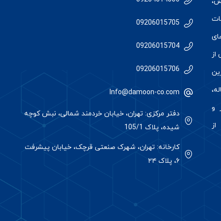
س
،
ات
09206015705
ای
09206015704
از
09206015706
رین
ه،
Info@damoon-co.com
 و
دفتر مرکزی: تهران، خیابان خردمند شمالی، نبش کوچه
از
شیده، پلاک 105/1
کارخانه: تهران، شهرک صنعتی قرچک، خیابان پیشرفت
۶، پلاک ۲۴