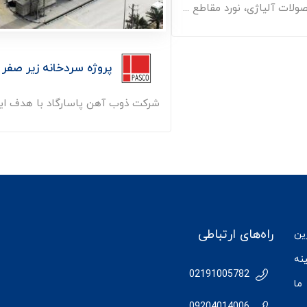
لات آلیاژی، نورد مقاطع ...
پروژه سردخانه زیر صفر
شرکت ذوب آهن پاسارگاد با هدف ایجا
راه‌های ارتباطی
رین
نه
02191005782
ما
09204014006