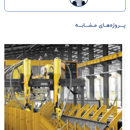
پـــروژه‌هــای مـشـــابـــه