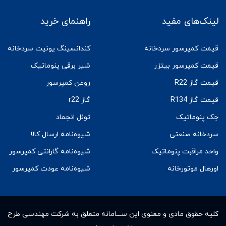
لینک‌های مفید
راهنمای خرید
قیمت کمپرسور سردخانه
کندانسینگ یونیت سردخانه
قیمت کمپرسور بیتزر
شیر برقی پنوماتیک
قیمت گاز R22
روغن کمپرسور
قیمت گاز R134
گاز r22
جک پنوماتیک
تونل انجماد
سردخانه صنعتی
شیوه‌نامه ارسال کالا
واحد مراقبت پنوماتیک
شیوه‌نامه گارانتی کمپرسور
اورهال موتورخانه
شیوه‌نامه عودت کمپرسور
کلیه حقوق مادى و معنوى این ســـامانه متعلق به شرکت مهندسی طرح