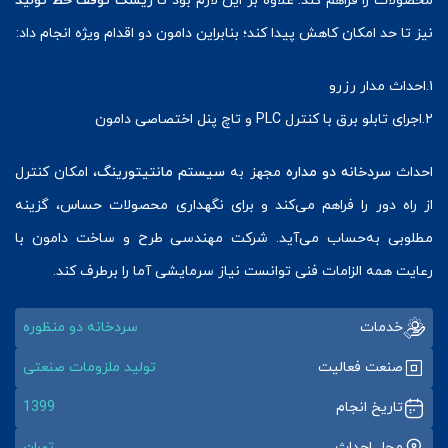
محصولات را فراهم کند. علاوه بر این لازم بود تا
ریسک توقف خط تولید
نیز تا حد امکان کاهش پیدا کند؛ بنابراین دامون دو اقدام ویژه انجام داد:
۱.احداث مدار رزرو
۲.اجرای تابلو برق با کنترل PLC و تاچ پنل اختصاصی دامون
احداث
سردخانه دو مداره
مجهز به
سیستم مانتیتورینگ
، امکان کنترل
از راه دور را فراهم می‌کند و برای نگهداری محصولات حساس، گزینه
مطلوبی به‌حساب می‌آید. شرکت مهندسی طرح و ساخت دامون با
رعایت همه الزامات فنی توانست نیاز سرمایشی آما را برطرف کند.
خدمات
سردخانه دو منظوره
صنعت فعالیت
تولید ملزومات صنعتی
تاریخ انجام
1399
محل احداث
تهران