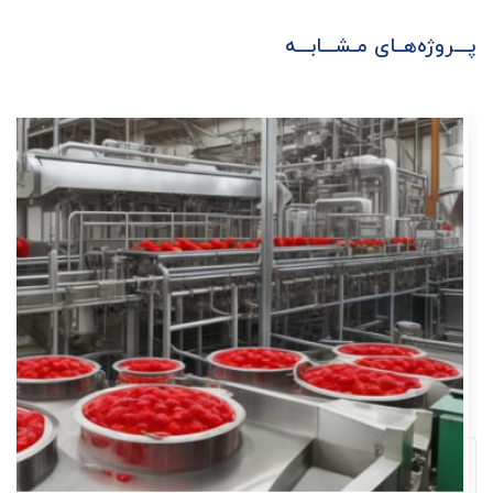
پـــروژه‌هــای مـشـــابـــه