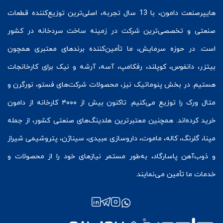
هایپرصنعت
دامون، با 13 سال تجربه، اصلی‌ترین توزیع‌کننده قطعات
صنعتی و تخصصی‌ترین شرکت در زمینه
ساخت سردخانه
در کشور
است. در حوزه سرمایش، ما تأمین‌کننده برندهای معتبری همچون
بیتزر
،
دانفوس
،
کوپلند
، رفکامپ، آسه، آرشه و نیک برای کارخانجات
هستیم. در بخش
پنوماتیک
نیز، محصولات شرکت‌های
فستو
، نورگرن و
متال ورک
را توزیع می‌کنیم. تاکنون بیش از ۴۰۰۰ کارخانه از دامون
خرید کرده‌اند. همچنین معتبرترین هلدینگ‌های صنعتی کشور، از جمله
مپنا، گلرنگ، کاله، ماموت، داروسازی عبیدی، سیناژن، پتروشیمی شیراز
و ذوب‌آهن پاسارگاد، به‌طور مستمر نیازهای خود را از محصولات و
خدمات ما تأمین می‌نمایند.