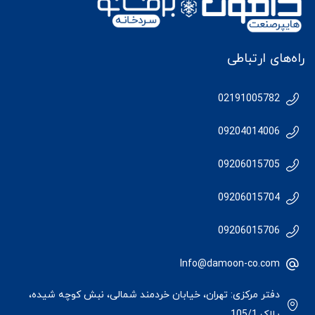
راه‌های ارتباطی
02191005782
09204014006
09206015705
09206015704
09206015706
Info@damoon-co.com
دفتر مرکزی: تهران، خیابان خردمند شمالی، نبش کوچه شیده،
پلاک 105/1