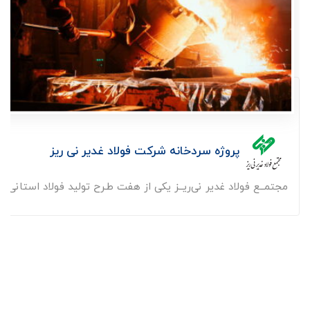
پروژه سردخانه شرکت فولاد غدیر نی ریز
مجتمــع فولاد غدیر نی‌‏ریــز یکی از هفت طـرح تولید فولاد استانی، تول