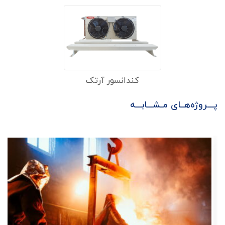
کندانسور آرتک
پـــروژه‌هــای مـشـــابـــه