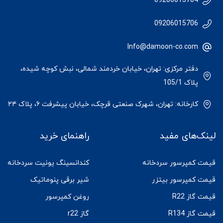
09206015704
09206015706
Info@damoon-co.com
دفتر مرکزی: تهران، خیابان خردمند شمالی، نبش کوچه شیده،
پلاک 105/1
کارخانه: تهران، شهرک صنعتی قرچک، خیابان پیشرفت ۶، پلاک ۲۴
لینک‌های مفید
راهنمای خرید
قیمت کمپرسور سردخانه
کندانسینگ یونیت سردخانه
قیمت کمپرسور بیتزر
شیر برقی پنوماتیک
قیمت گاز R22
روغن کمپرسور
قیمت گاز R134
گاز r22