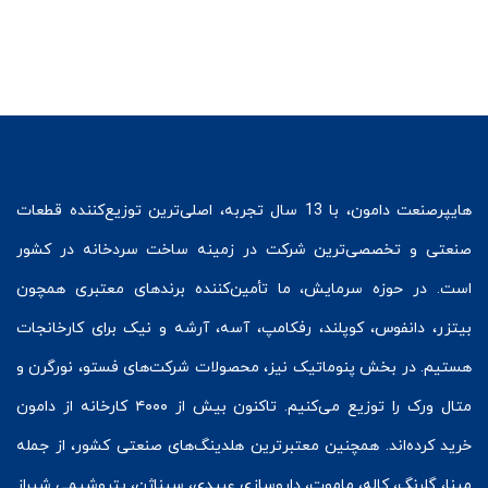
هایپرصنعت
دامون، با 13 سال تجربه، اصلی‌ترین توزیع‌کننده قطعات
صنعتی و تخصصی‌ترین شرکت در زمینه
ساخت سردخانه
در کشور
است. در حوزه سرمایش، ما تأمین‌کننده برندهای معتبری همچون
بیتزر
،
دانفوس
،
کوپلند
، رفکامپ، آسه، آرشه و نیک برای کارخانجات
هستیم. در بخش
پنوماتیک
نیز، محصولات شرکت‌های
فستو
، نورگرن و
متال ورک
را توزیع می‌کنیم. تاکنون بیش از ۴۰۰۰ کارخانه از دامون
خرید کرده‌اند. همچنین معتبرترین هلدینگ‌های صنعتی کشور، از جمله
مپنا، گلرنگ، کاله، ماموت، داروسازی عبیدی، سیناژن، پتروشیمی شیراز