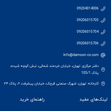
09204014006
09206015705
09206015704
09206015706
Info@damoon-co.com
دفتر مرکزی: تهران، خیابان خردمند شمالی، نبش کوچه شیده،
پلاک 105/1
کارخانه: تهران، شهرک صنعتی قرچک، خیابان پیشرفت ۶، پلاک ۲۴
لینک‌های مفید
راهنمای خرید