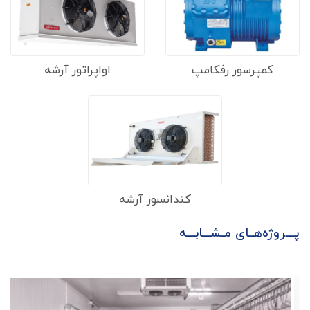
کمپرسور رفکامپ
اواپراتور آرشه
کندانسور آرشه
پـــروژه‌هــای مـشـــابـــه