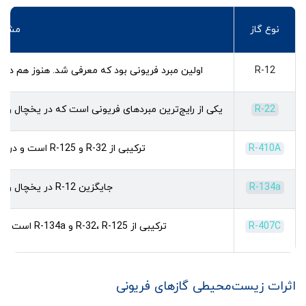
نوع گاز
مشخ
R-12
اولین مبرد فریونی بود که معرفی شد. هنوز هم در ب
R-22
یکی از رایج‌ترین مبردهای فریونی است که در یخچال و ف
R-410A
ترکیبی از R-32 و R-125 است و در کولر گازی‌های جدید استفاده می‌شود.
R-134a
جایگزین R-12 در یخچال و فریزر و کولر گازی شده است.
R-407C
ترکیبی از R-32، R-125 و R-134a است که در کولر گازی‌های جدید استفاده می‌شود.
اثرات زیست‌محیطی گازهای فریونی