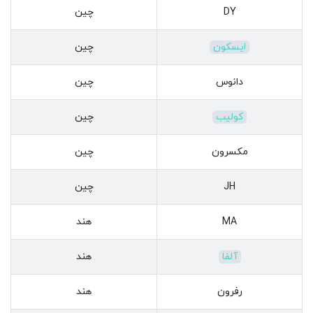
DY
چین
ایسکون
چین
دانوس
چین
کولیب
چین
مکسرون
چین
JH
چین
MA
هند
آلفا
هند
رفرون
هند