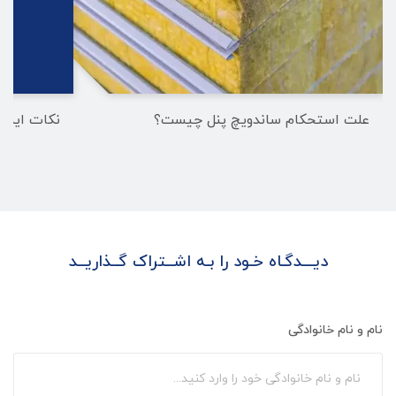
علت استحکام ساندویچ پنل چیست؟
نکات ایمنی 
دیـــدگـاه خـود را بـه اشــتراک گــذاریــد
نام و نام خانوادگی