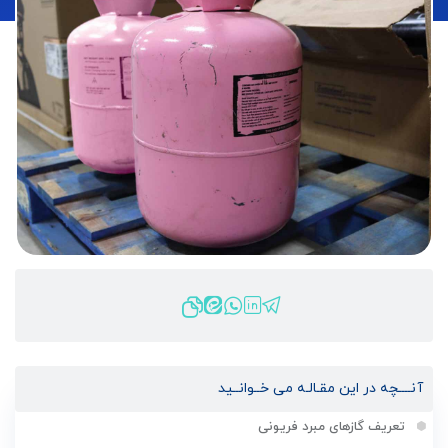
آنــــچه در این مقـالـه می خــوانــید
تعریف گازهای مبرد فریونی