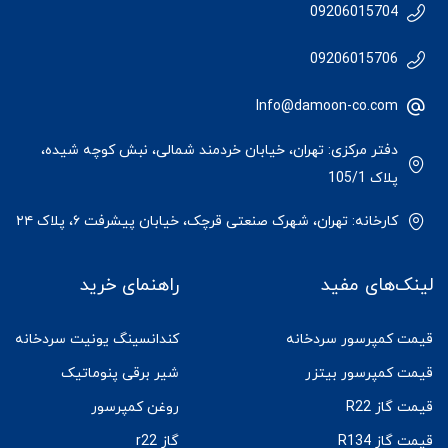
09206015704
09206015706
Info@damoon-co.com
دفتر مرکزی: تهران، خیابان خردمند شمالی، نبش کوچه شیده،
پلاک 105/1
کارخانه: تهران، شهرک صنعتی قرچک، خیابان پیشرفت ۶، پلاک ۲۴
لینک‌های مفید
راهنمای خرید
قیمت کمپرسور سردخانه
کندانسینگ یونیت سردخانه
قیمت کمپرسور بیتزر
شیر برقی پنوماتیک
قیمت گاز R22
روغن کمپرسور
قیمت گاز R134
گاز r22