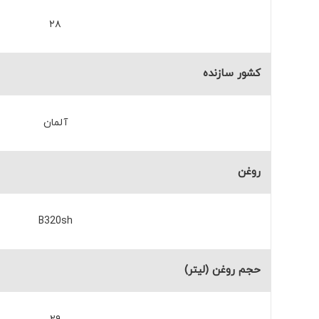
۲۸
کشور سازنده
آلمان
روغن
B320sh
حجم روغن (لیتر)