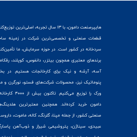
هایپرصنعت
دامون، با ۱۳ سال تجربه، اصلی‌ترین توزیع‌ک
قطعات صنعتی و تخصصی‌ترین شرکت در زمینه
ساخ
سردخانه
در کشور است. در حوزه سرمایش، ما تأمین‌کنن
برندهای معتبری همچون
بیتزر
،
دانفوس
،
کوپلند
، رفکام
آسه، آرشه و نیک برای کارخانجات هستیم. در ب
پنوماتیک
نیز، محصولات شرکت‌های
فستو
، نورگرن و
مت
ورک
را توزیع می‌کنیم. تاکنون بیش از ۰۰
دامون خرید کرده‌اند. همچنین معتبرترین هلدینگ‌ه
صنعتی کشور، از جمله مپنا، گلرنگ، کاله، ماموت، داروسا
عبیدی، سیناژن، پتروشیمی شیراز و ذوب‌آهن پاسارگا