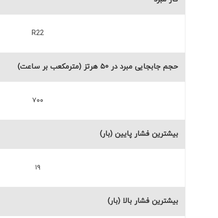
R22
حجم جابجایی مبرد در ۵۰ هرتز (مترمکعب بر ساعت)
۷۰۰
بیشترین فشار پایین (بار)
۱۹
بیشترین فشار بالا (بار)