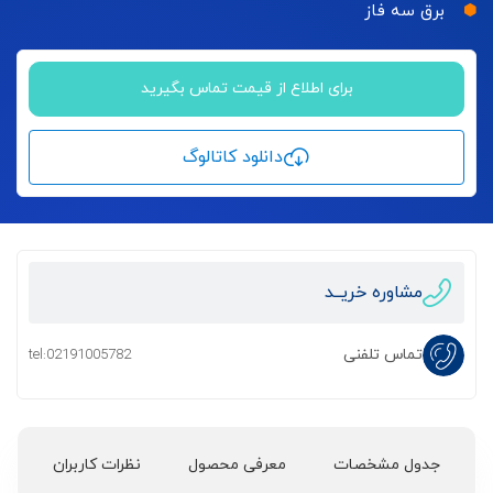
برق سه فاز
برای اطلاع از قیمت تماس بگیرید
دانلود کاتالوگ
مشاوره خریــد
تماس تلفنی
tel:02191005782
جدول مشخصات
معرفی محصول
نظرات کاربران