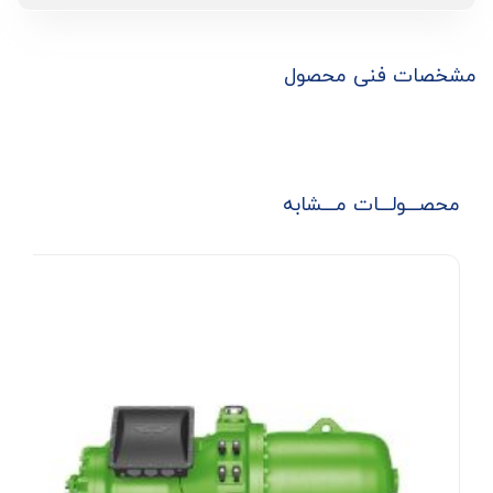
مشخصات فنی محصول
محصـــولـــات مـــشابه