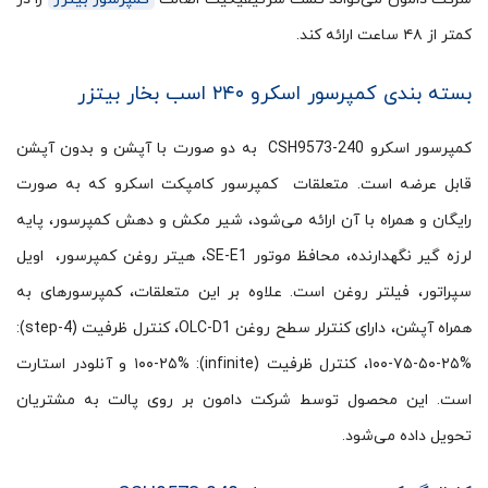
کمتر از ۴۸ ساعت ارائه کند.
بسته بندی کمپرسور اسکرو ۲۴۰ اسب بخار بیتزر
کمپرسور اسکرو CSH9573-240 به دو صورت با آپشن و بدون آپشن
قابل عرضه است. متعلقات کمپرسور کامپکت اسکرو که به صورت
رایگان و همراه با آن ارائه می‌شود، شیر مکش و دهش کمپرسور، پایه
لرزه گیر نگهدارنده، محافظ موتور SE-E1، هیتر روغن کمپرسور، اویل
سپراتور، فیلتر روغن است. علاوه بر این متعلقات، کمپرسورهای به
همراه آپشن، دارای کنترلر سطح روغن OLC-D1، کنترل ظرفیت (4-step):
۱۰۰-۷۵-۵۰-۲۵%، کنترل ظرفیت (infinite): ۱۰۰-۲۵% و آنلودر استارت
است. این محصول توسط شرکت دامون بر روی پالت به مشتریان
تحویل داده می‌شود.