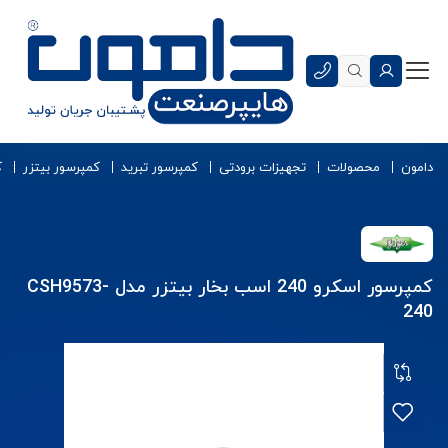
دامون
محصولات
تجهیزات برودتی
کمپرسور تبرید
کمپرسور بیتزر
ک
کمپرسور اسکرو 240 اسب بخار بیتزر مدل CSH9573-
240