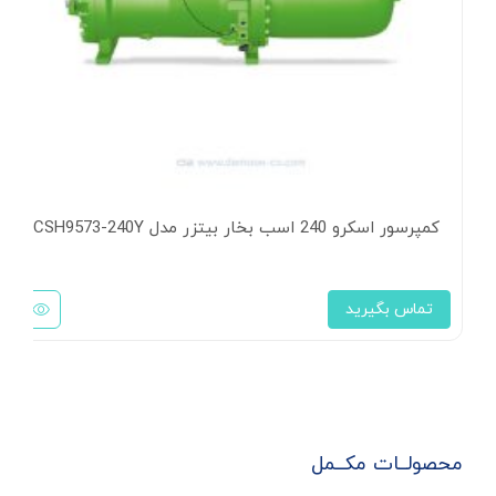
کمپرسور اسکرو 240 اسب بخار بیتزر مدل CSH9573-240Y
تماس بگیرید
محصولــات مکــمل