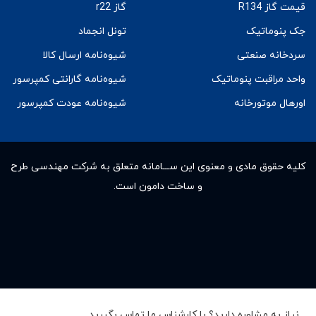
قیمت گاز R134
گاز r22
جک پنوماتیک
تونل انجماد
سردخانه صنعتی
شیوه‌نامه ارسال کالا
واحد مراقبت پنوماتیک
شیوه‌نامه گارانتی کمپرسور
اورهال موتورخانه
شیوه‌نامه عودت کمپرسور
کلیه حقوق مادى و معنوى این ســـامانه متعلق به شرکت مهندسی طرح
و ساخت دامون است.
نیاز به مشاوره دارید؟ با کارشناس ما تماس بگیرید.