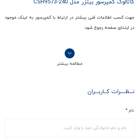
کاتالوگ کمپرسور بیتزر مدل CSH9573-240
جهت کسب اطلاعات فنی بیشتر در ارتباط با کمپرسور به لینک موجود
در ابتدای صفحه رجوع شود.
مطالعه بیشتر
نـــظــــرات کــاربـــران
نام
*