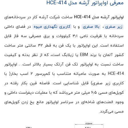
معرفی اواپراتور آرشه مدل HCE-414
اواپراتور آرشه مدل HCE-414
ساخت شرکت آرشه کار در سردخانه‌های
زیر صفری
،
بالا صفری
و با
کاربری نگهداری میوه
در فضای داخلی
سردخانه با ظرفیت نامی ۴٫۱ کیلووات و برق مصرفی سه فاز قابل
استفاده است. این اواپراتور با یک فن به قطر ۴۲ سانتی متر ساخت
کشور آلمان با برند EBM یا زیلابگ است، که از نظر بدنه و کیفیت
ساخت نسبت به اواپراتور تک فن آرتک بسیار بالاتر است. . اواپراتور
HCE-414 به صورت عامیانه متناسب با کمپرسور ۲ اسب بخار( با
کاربری زیر صفری) قابل شناسایی است. فاصله فین بکار رفته در
کویل‌های مسی ۶٫۵ میلی متر می‌باشد که با عملیات دیفراست داخلی و
وجود المنت‌های شاخه‌ای در سرتاسر اواپراتور مانع یخ زدن کویل‌های
مسی می‌گردد.