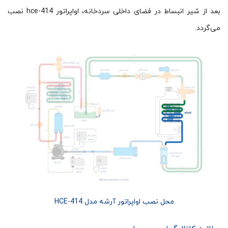
بعد از شیر انبساط در فضای داخلی سردخانه، اواپراتور hce-414 نصب
می‌گردد.
محل نصب اواپراتور آرشه مدل HCE-414