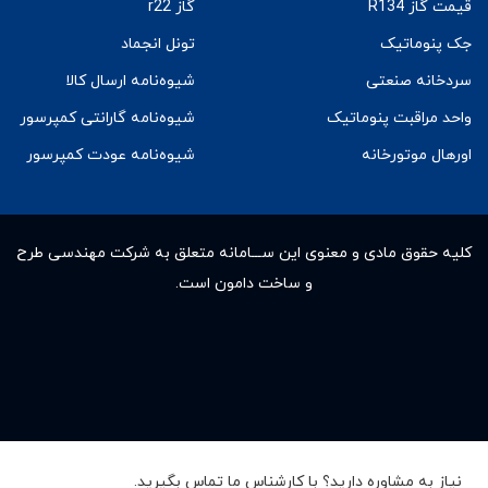
قیمت گاز R134
گاز r22
جک پنوماتیک
تونل انجماد
سردخانه صنعتی
شیوه‌نامه ارسال کالا
واحد مراقبت پنوماتیک
شیوه‌نامه گارانتی کمپرسور
اورهال موتورخانه
شیوه‌نامه عودت کمپرسور
کلیه حقوق مادى و معنوى این ســـامانه متعلق به شرکت مهندسی طرح
و ساخت دامون است.
نیاز به مشاوره دارید؟ با کارشناس ما تماس بگیرید.