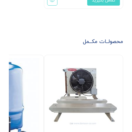
تماس بگیرید
محصولــات مکــمل