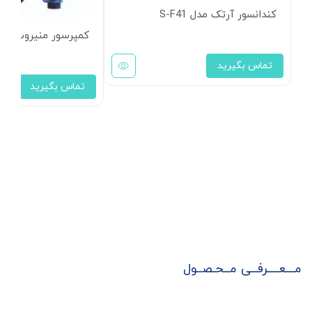
کندانسور آرتک مدل S-F41
کمپرسور منیروپ دانفوس MT32
تماس بگیرید
تماس بگیرید
مـــعــــرفــی مــحـصــول