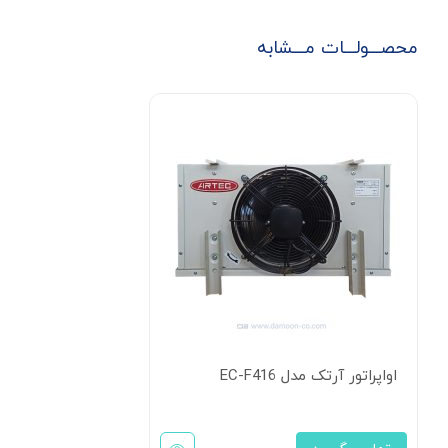
محصـــولـــات مـــشابه
اواپراتور آرتک مدل EC-F416