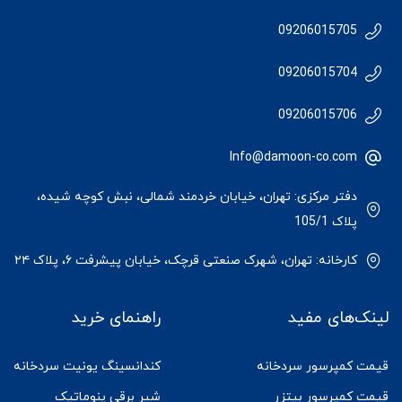
09206015705
09206015704
09206015706
Info@damoon-co.com
دفتر مرکزی: تهران، خیابان خردمند شمالی، نبش کوچه شیده،
پلاک 105/1
کارخانه: تهران، شهرک صنعتی قرچک، خیابان پیشرفت ۶، پلاک ۲۴
لینک‌های مفید
راهنمای خرید
قیمت کمپرسور سردخانه
کندانسینگ یونیت سردخانه
قیمت کمپرسور بیتزر
شیر برقی پنوماتیک