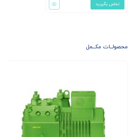
تماس بگیرید
محصولــات مکــمل