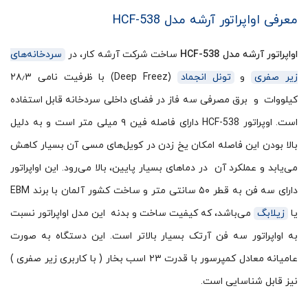
معرفی اواپراتور آرشه مدل HCF-538
اواپراتور آرشه مدل HCF-538
ساخت شرکت آرشه کار، در
سردخانه‌های
زیر صفری
و
تونل انجماد
(Deep Freez) با ظرفیت نامی ۲۸٫۳
کیلووات و برق مصرفی سه فاز در فضای داخلی سردخانه قابل استفاده
است. اوپراتور HCF-538 دارای فاصله فین‌ ۹ میلی متر است و به دلیل
بالا بودن این فاصله امکان یخ زدن در کویل‌های مسی آن بسیار کاهش
می‌یابد و عملکرد آن در دماهای بسیار پایین، بالا می‌رود. این اواپراتور
دارای سه فن به قطر ۵۰ سانتی متر و ساخت کشور آلمان با برند EBM
یا
زیلابگ
می‌باشد، که کیفیت ساخت و بدنه این مدل اواپراتور نسبت
به اواپراتور سه فن آرتک بسیار بالاتر است. این دستگاه به صورت
عامیانه معادل کمپرسور با قدرت ۲۳ اسب بخار ( با کاربری زیر صفری )
نیز قابل شناسایی است.