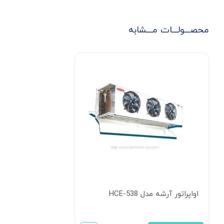
محصـــولـــات مـــشابه
اواپراتور آرشه مدل HCE-538