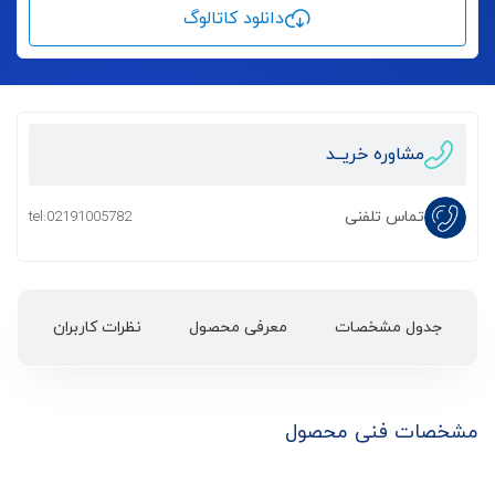
دانلود کاتالوگ
مشاوره خریــد
تماس تلفنی
tel:02191005782
جدول مشخصات
معرفی محصول
نظرات کاربران
مشخصات فنی محصول