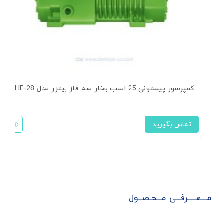
کمپرسور پیستونی 25 اسب بخار سه فاز بیتزر مدل 6HE-28
تماس بگیرید
مـــعــــرفــی مــحـصــول