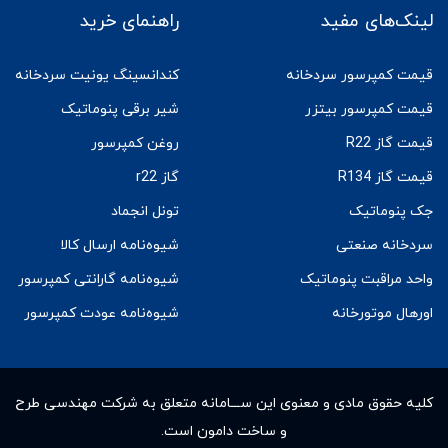
لینک‌های مفید
راهنمای خرید
قیمت کمپرسور سردخانه
کندانسینگ یونیت سردخانه
قیمت کمپرسور بیتزر
شیر برقی پنوماتیک
قیمت گاز R22
روغن کمپرسور
قیمت گاز R134
گاز r22
جک پنوماتیک
تونل انجماد
سردخانه صنعتی
شیوه‌نامه ارسال کالا
واحد مراقبت پنوماتیک
شیوه‌نامه گارانتی کمپرسور
اورهال موتورخانه
شیوه‌نامه عودت کمپرسور
کلیه حقوق مادى و معنوى این ســـامانه متعلق به شرکت مهندسی طرح
و ساخت دامون است.