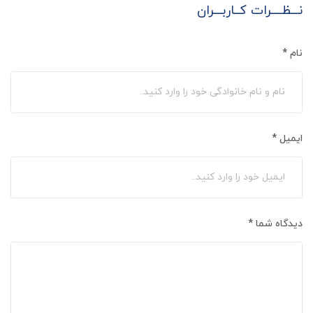
نـــظــــرات کــاربـــران
نام
*
ایمیل
*
دیدگاه شما
*