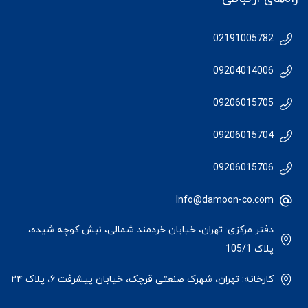
02191005782
09204014006
09206015705
09206015704
09206015706
Info@damoon-co.com
دفتر مرکزی: تهران، خیابان خردمند شمالی، نبش کوچه شیده،
پلاک 105/1
کارخانه: تهران، شهرک صنعتی قرچک، خیابان پیشرفت ۶، پلاک ۲۴