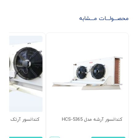
محصـــولـــات مـــشابه
کندانسور آرشه مدل HCS-5365
کندانسور آرتک مدل S-L53