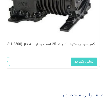
کمپرسور پیستونی کوپلند 25 اسب بخار سه فاز (4SH-2500)
تماس بگیرید
مـــعــــرفــی مــحـصــول