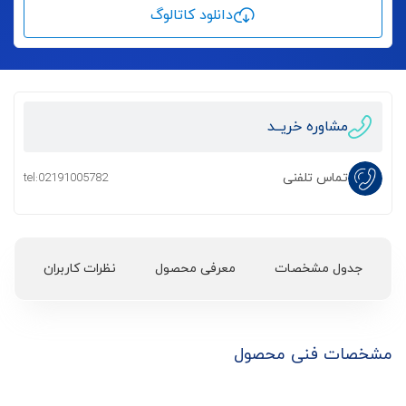
دانلود کاتالوگ
مشاوره خریــد
تماس تلفنی
tel:02191005782
جدول مشخصات
معرفی محصول
نظرات کاربران
مشخصات فنی محصول