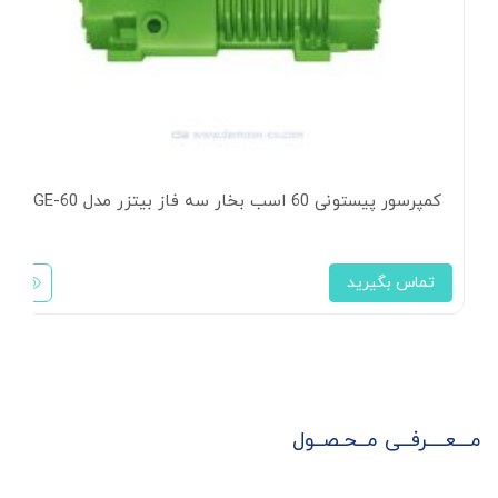
کمپرسور پیستونی 60 اسب بخار سه فاز بیتزر مدل 8GE-60
تماس بگیرید
مـــعــــرفــی مــحـصــول