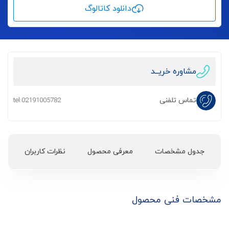
دانلود کاتالوگ
مشاوره خریــد
تماس تلفنی
tel:02191005782
جدول مشخصات
معرفی محصول
نظرات کاربران
مشخصات فنی محصول