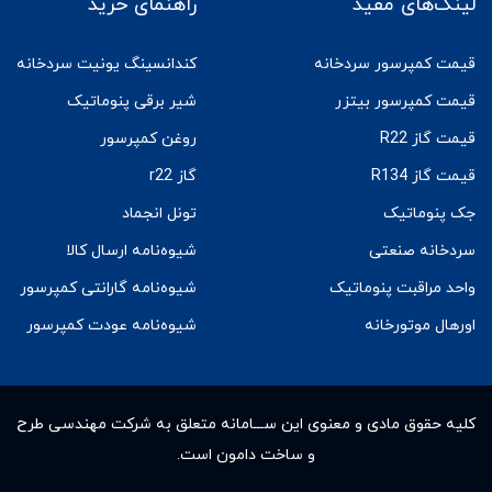
لینک‌های مفید
راهنمای خرید
قیمت کمپرسور سردخانه
کندانسینگ یونیت سردخانه
قیمت کمپرسور بیتزر
شیر برقی پنوماتیک
قیمت گاز R22
روغن کمپرسور
قیمت گاز R134
گاز r22
جک پنوماتیک
تونل انجماد
سردخانه صنعتی
شیوه‌نامه ارسال کالا
واحد مراقبت پنوماتیک
شیوه‌نامه گارانتی کمپرسور
اورهال موتورخانه
شیوه‌نامه عودت کمپرسور
کلیه حقوق مادى و معنوى این ســـامانه متعلق به شرکت مهندسی طرح
و ساخت دامون است.