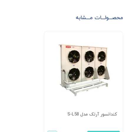
محصـــولـــات مـــشابه
کندانسور آرتک مدل S-L58