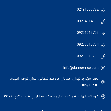
02191005782
09204014006
09206015705
09206015704
09206015706
Info@damoon-co.com
دفتر مرکزی: تهران، خیابان خردمند شمالی، نبش کوچه شیده،
پلاک 105/1
کارخانه: تهران، شهرک صنعتی قرچک، خیابان پیشرفت ۶، پلاک ۲۴