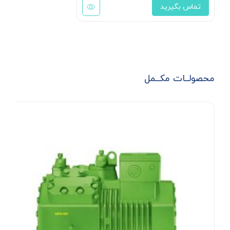
تماس بگیرید
محصولــات مکــمل