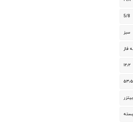
5/8
سبز
 فاز
۱۲٫۲
۵۳٫۵
بیتزر
بسته