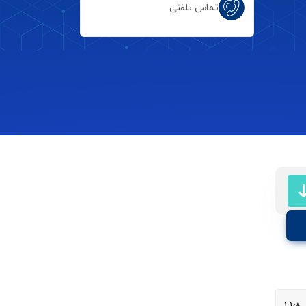
تماس تلفنی
۱٫۸ ۱