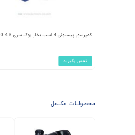
کمپرسور پیستونی 4 اسب بخار بوک سری HGX22E/190-4 S
تماس بگیرید
محصولــات مکــمل