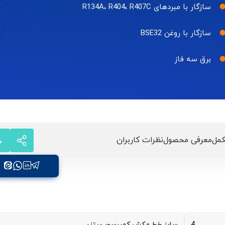
سازگار با مبردهای R134A، R404، R407C
سازگار با روغن BSE32
برق سه فاز
مل
معرفی محصول
نظرات کاربران
4
سایز خط مکش کمپرسور بیتزر