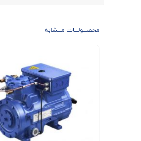
محصـــولـــات مـــشابه