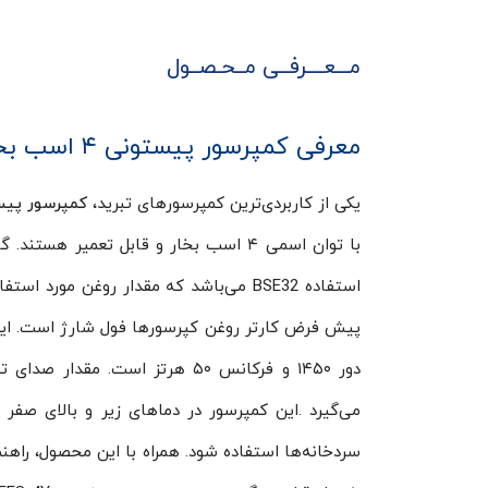
مـــعــــرفــی مــحـصــول
معرفی کمپرسور پیستونی ۴ اسب بخار سه فاز بیتزر مدل 4EES-4Y
یکی از کاربردی‌ترین کمپرسورهای تبرید،
کمپرسور پیستونی ۴ اسب بخار سه فاز
می‌گیرد .این کمپرسور در دماهای زیر و بالای صفر کا
سردخانه‌­ها استفاده شود. همراه با این محصول، را