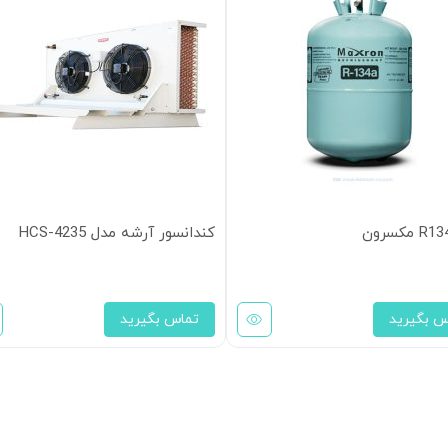
کندانسور آرشه مدل HCS-4235
س بگیرید
تماس بگیرید