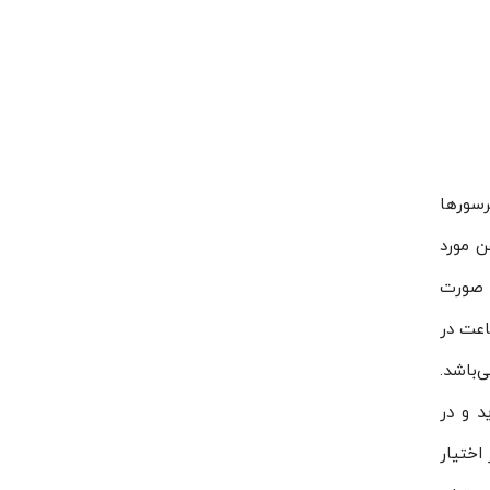
رسورها
ورد استفاده در این مدل کمپرسور R134A، R404، R407C و روغن مورد
 تعویض شود. به صورت
جم جابجایی ۲۲٫۷۲ مترمکعب بر ساعت در
 فرکانس ۵۰ هرتز برابر ۷۱٫۶ دسی بل می‌باشد.
د و در
اختیار