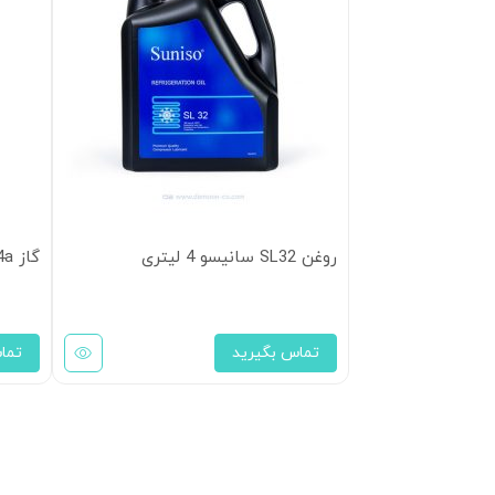
روغن SL32 سانیسو 4 لیتری
گاز R134a مکسرون
تماس بگیرید
تما