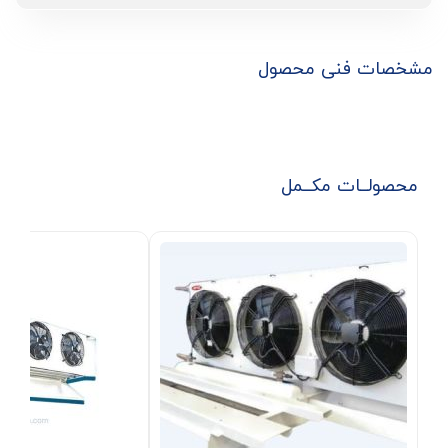
مشخصات فنی محصول
محصولــات مکــمل