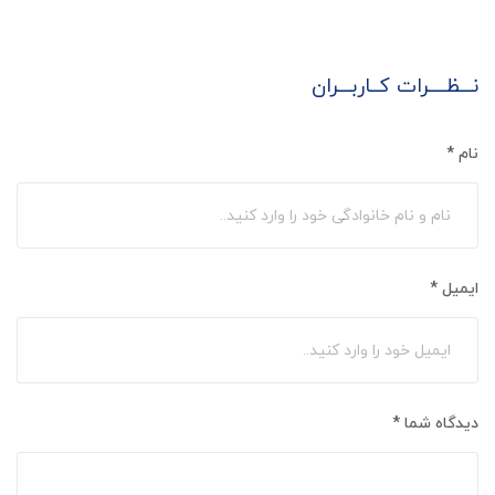
نـــظــــرات کــاربـــران
نام
*
ایمیل
*
دیدگاه شما
*