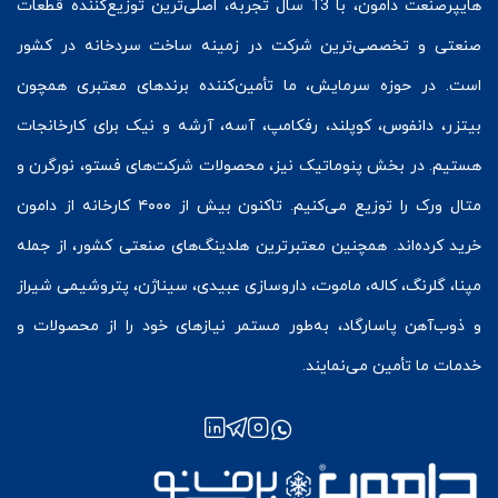
هایپرصنعت
دامون، با 13 سال تجربه، اصلی‌ترین توزیع‌کننده قطعات
صنعتی و تخصصی‌ترین شرکت در زمینه
ساخت سردخانه
در کشور
است. در حوزه سرمایش، ما تأمین‌کننده برندهای معتبری همچون
بیتزر
،
دانفوس
،
کوپلند
، رفکامپ، آسه، آرشه و نیک برای کارخانجات
هستیم. در بخش
پنوماتیک
نیز، محصولات شرکت‌های
فستو
، نورگرن و
متال ورک
را توزیع می‌کنیم. تاکنون بیش از ۴۰۰۰ کارخانه از دامون
خرید کرده‌اند. همچنین معتبرترین هلدینگ‌های صنعتی کشور، از جمله
مپنا، گلرنگ، کاله، ماموت، داروسازی عبیدی، سیناژن، پتروشیمی شیراز
و ذوب‌آهن پاسارگاد، به‌طور مستمر نیازهای خود را از محصولات و
خدمات ما تأمین می‌نمایند.