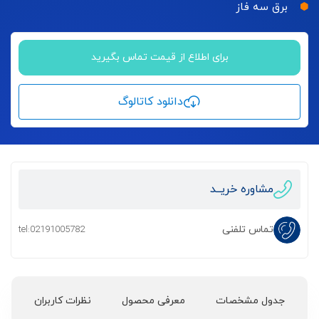
برق سه فاز
برای اطلاع از قیمت تماس بگیرید
دانلود کاتالوگ
مشاوره خریــد
تماس تلفنی
tel:02191005782
جدول مشخصات
معرفی محصول
نظرات کاربران