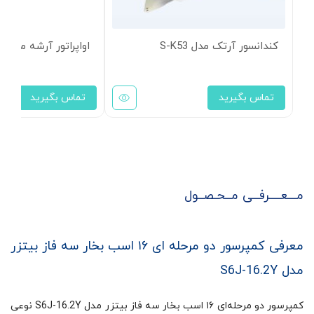
کندانسور آرتک مدل S-K53
اواپراتور آرشه مدل HCF-535
تماس بگیرید
تماس بگیرید
مـــعــــرفــی مــحـصــول
معرفی کمپرسور دو مرحله ای ۱۶ اسب بخار سه فاز بیتزر
مدل S6J-16.2Y
کمپرسور دو مرحله‌ای ۱۶ اسب بخار سه فاز بیتزر مدل S6J-16.2Y نوعی