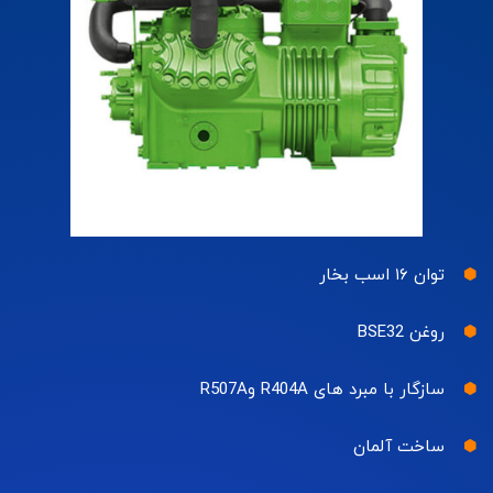
توان ۱۶ اسب بخار
روغن BSE32
سازگار با مبرد های R404A وR507A
ساخت آلمان