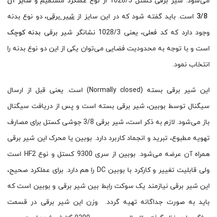
می‌شود. شیر برقی کستل 1028/3 از نوع عملکرد مستقیم و
سایز آن
3/8
است. باید گفته شود که در این سایز از
شیر برقی
، دو نوع بدنه
وجود دارد که کد فعلی، یعنی 1028/3 نشانگر شیر برقی
بدنه کوچک
است و با توجه به محدودیت فضایی می‌توان یکی از این دو نوع بدنه را
انتخاب نمود.
این شیر برقی بسته (Normally closed) است. یعنی قبل از ارسال
سیگنال توسط بوبین، شیر برقی بسته است و پس از دریافت سیگنال
باز می‌شود. لازم به ذکر است، شیر برقی 3/8 جوشی کستل برای مصارف
تهویه مطبوع، تبرید و انجماد کاربرد دارد. بوبین یا محرک این شیر برقی
همراه آن عرضه می‌شود. بوبین از سری 9300 کستل و نوع HF2 است
ولی قابلیت تغییر و کارکرد با بوبین DC را هم دارد. برای عملکرد صحیح،
این شیر برقی نیازمند یک سوکت رابط بین شیر برقی و بوبین است که
باید به صورت جداگانه تهیه گردد. وزن این شیر برقی در قسمت