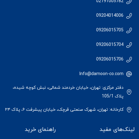
02191005782
09204014006
09206015705
09206015704
09206015706
Info@damoon-co.com
دفتر مرکزی: تهران، خیابان خردمند شمالی، نبش کوچه شیده،
پلاک 105/1
کارخانه: تهران، شهرک صنعتی قرچک، خیابان پیشرفت ۶، پلاک ۲۴
لینک‌های مفید
راهنمای خرید