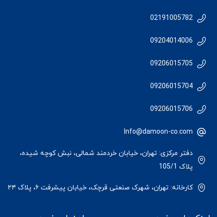
02191005782
09204014006
09206015705
09206015704
09206015706
Info@damoon-co.com
دفتر مرکزی: تهران، خیابان خردمند شمالی، نبش کوچه شیده،
پلاک 105/1
کارخانه: تهران، شهرک صنعتی قرچک، خیابان پیشرفت ۶، پلاک ۲۴