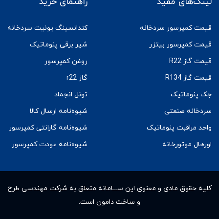
لینک‌های مفید
راهنمای خرید
قیمت کمپرسور سردخانه
کندانسینگ یونیت سردخانه
قیمت کمپرسور بیتزر
شیر برقی پنوماتیک
قیمت گاز R22
روغن کمپرسور
قیمت گاز R134
گاز r22
جک پنوماتیک
تونل انجماد
سردخانه صنعتی
شیوه‌نامه ارسال کالا
واحد مراقبت پنوماتیک
شیوه‌نامه گارانتی کمپرسور
اورهال موتورخانه
شیوه‌نامه عودت کمپرسور
کلیه حقوق مادى و معنوى این ســـامانه متعلق به شرکت مهندسی طرح
و ساخت دامون است.