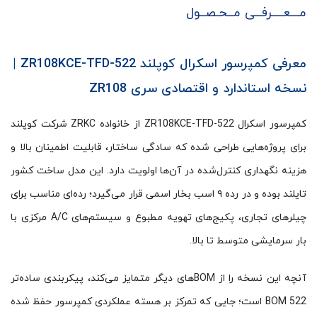
مـــعــــرفــی مــحـصــول
معرفی کمپرسور اسکرال کوپلند ZR108KCE-TFD-522 |
نسخه استاندارد و اقتصادی سری ZR108
کمپرسور اسکرال ZR108KCE-TFD-522 از خانواده ZRKC شرکت کوپلند
برای پروژه‌هایی طراحی شده که سادگی ساختار، قابلیت اطمینان بالا و
هزینه نگهداری کنترل‌شده در آن‌ها اولویت دارد. این مدل ساخت کشور
تایلند بوده و در رده ۹ اسب بخار اسمی قرار می‌گیرد؛ رده‌ای مناسب برای
چیلرهای تجاری، پکیج‌های تهویه مطبوع و سیستم‌های A/C مرکزی با
بار سرمایشی متوسط تا بالا.
آنچه این نسخه را از BOMهای دیگر متمایز می‌کند، پیکربندی ساده‌تر
BOM 522 است؛ جایی که تمرکز بر هسته عملکردی کمپرسور حفظ شده