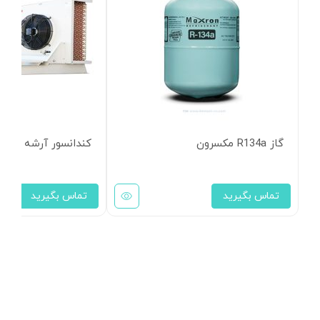
گاز R134a مکسرون
کندانسور آرشه مدل HCS-4135
تماس بگیرید
تماس بگیرید