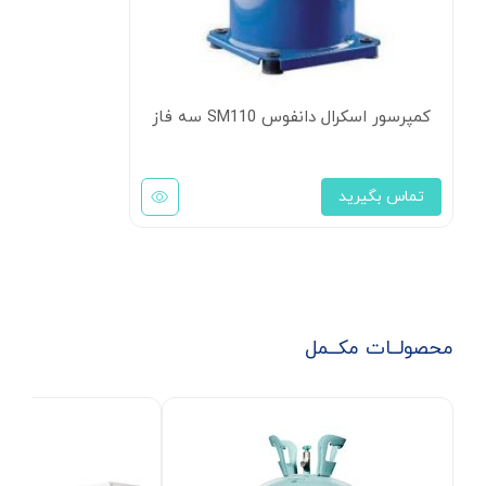
کمپرسور اسکرال دانفوس SM110 سه فاز
تماس بگیرید
محصولــات مکــمل