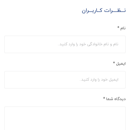
نـــظــــرات کــاربـــران
نام
*
ایمیل
*
دیدگاه شما
*