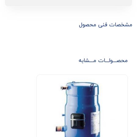
مشخصات فنی محصول
محصـــولـــات مـــشابه