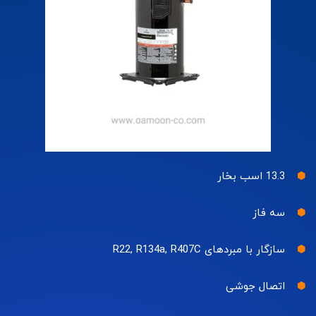
13.3 اسب بخار
سه فاز
سازگار با مبردهای R22, R134a, R407C
اتصال جوشی