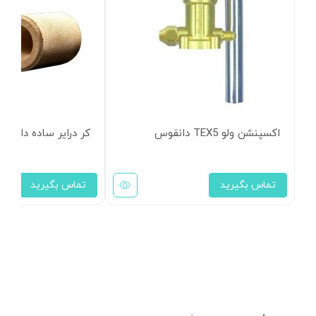
اکسپنشن ولو TEX5 دانفوس
کر درایر ساده دانفو
تماس بگیرید
تماس بگیرید