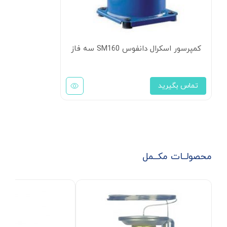
کمپرسور اسکرال دانفوس SM160 سه فاز
تماس بگیرید
محصولــات مکــمل