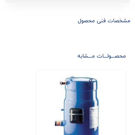
مشخصات فنی محصول
محصـــولـــات مـــشابه