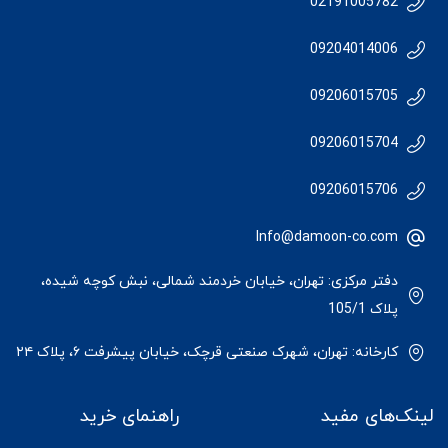
02191005782
09204014006
09206015705
09206015704
09206015706
Info@damoon-co.com
دفتر مرکزی: تهران، خیابان خردمند شمالی، نبش کوچه شیده،
پلاک 105/1
کارخانه: تهران، شهرک صنعتی قرچک، خیابان پیشرفت ۶، پلاک ۲۴
لینک‌های مفید
راهنمای خرید