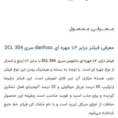
مـــعــــرفــی مــحـصــول
معرفی فیلتر درایر ۱٫۲ مهره ای danfoss سری DCL 304
فیلتر درایر ۱٫۲ مهره ای دانفوس سری DCL 304
با سایز ۱٫۲ اینچ و اتصال
از نوع مهره ای است. با توجه به بسته و هرمتیک بودن این نوع فیلتر
درایر، هسته مرکزی آن غیر قابل تعویض است. این فیلتر درایرها
ازترکیب 80 درصد غربال مولکولی و 20 درصد آلومینای فعال تشکیل
گردیده و برای جذب اسید و طوبت مناسب است. وطیفه این محصول
حفاظت از اجزای سیکل تبرید است و با نام خشک کن فیلتر خط مایع
شناخته می‌شود.