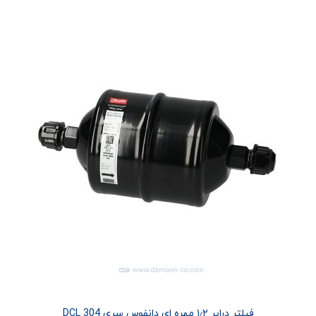
فیلتر درایر ۱٫۲ مهره ای دانفوس سری DCL 304