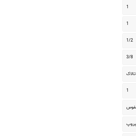
1
1
1/2
3/8
تالاک
1
نفوس
یروپ