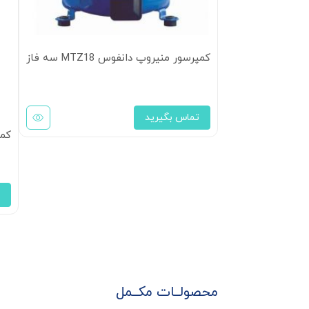
کمپرسور منیروپ دانفوس MTZ18 سه فاز
تماس بگیرید
کمپرسور
محصولــات مکــمل