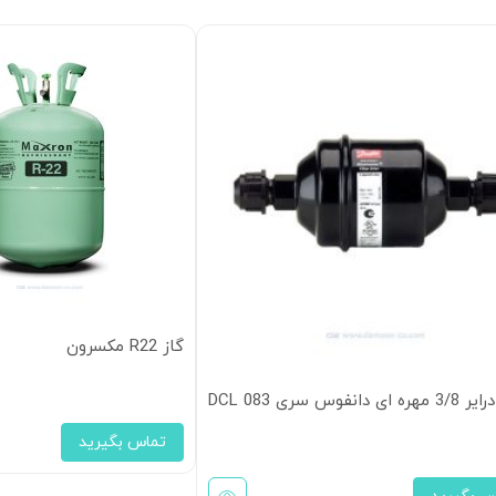
گاز R22 مکسرون
ی دانفوس سری DCL 083
تماس بگیرید