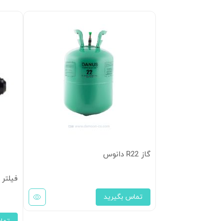
گاز R22 دانوس
فیلتر درایر 3/8 مهره ا
تماس بگیرید