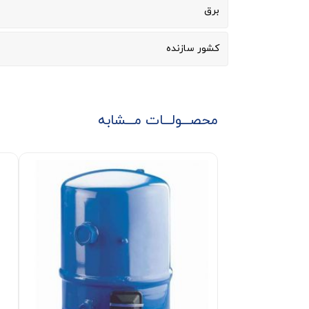
برق
کشور سازنده
محصـــولـــات مـــشابه