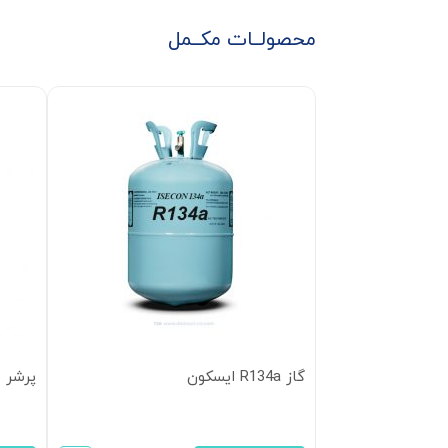
محصولــات مکــمل
گاز R134a ایسکون
پرشر سوئ