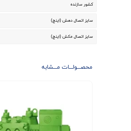
کشور سازنده
سایز اتصال دهش (اینچ)
سایز اتصال مکش (اینچ)
محصـــولـــات مـــشابه