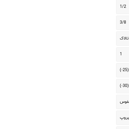
1/2
3/8
تالاک
1
نفوس
یروپ