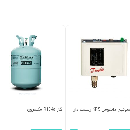
یچ دانفوس KP5 ریست دار
گاز R134a مکسرون