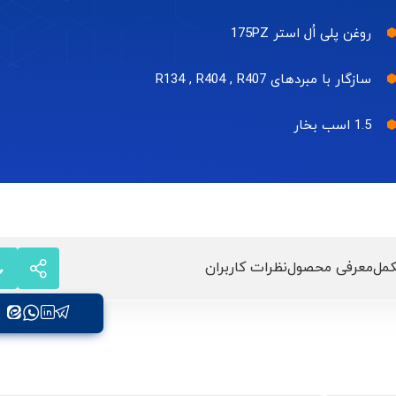
روغن پلی اُل استر 175PZ
سازگار با مبردهای R134 , R404 , R407
1.5 اسب بخار
مل
معرفی محصول
نظرات کاربران