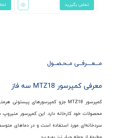
تماس بگیرید
تما
مـــعــــرفــی مــحـصــول
معرفی کمپرسور MTZ18 سه فاز
کمپرسور MTZ18 جزو کمپرسورهای پیست
محصولات خود کارخانه دارد. این کمپرسور منیروپ
سردخانه‌ای مورد استفاده است و در دماهای متوسط و ب
مطبوع از جمله چیلر نیز بهره برد.