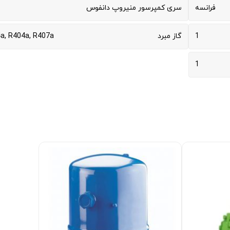
فرانسه
سری کمپرسور منیروپ دانفوس
1
گاز مبرد
a, R404a, R407a
1