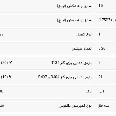
1.5
سایز لوله مکش (اینچ)
175P)
سایز لوله دهش (اینچ)
1
نوع اتصال
رو
5.26
تعداد سیلندر
5
بازه‌ی دمایی برای گاز R134
℃ (20)-(25-)
21
بازه‌ی دمایی برای گاز R404 و R407
℃ (10)-(30-)
آبی
برند
دا
سه فاز
نوع کمپرسور دانفوس
من