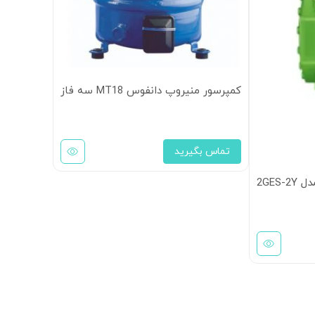
کمپرسور منیروپ دانفوس MT18 سه فاز
تماس بگیرید