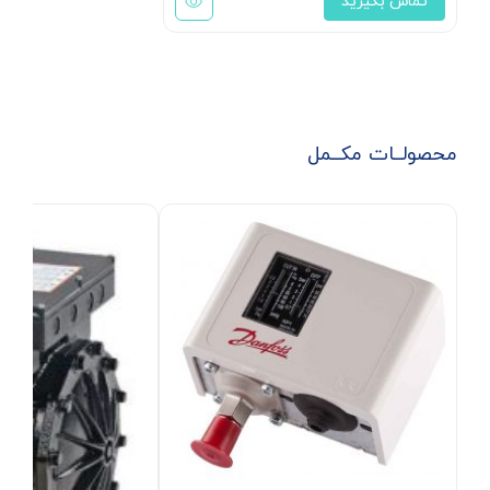
تماس بگیرید
محصولــات مکــمل