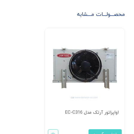
محصـــولـــات مـــشابه
اواپراتور آرتک مدل EC-C316