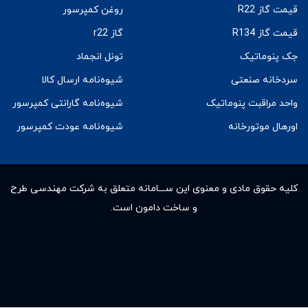
قیمت گاز R22
روغن کمپرسور
قیمت گاز R134
گاز r22
جک پنوماتیک
تونل انجماد
سردخانه صنعتی
شیوه‌نامه ارسال کالا
واحد مراقبت پنوماتیک
شیوه‌نامه گارانتی کمپرسور
اورهال موتورخانه
شیوه‌نامه عودت کمپرسور
کلیه حقوق مادى و معنوى این ســـامانه متعلق به شرکت مهندسی طرح
و ساخت دامون است.