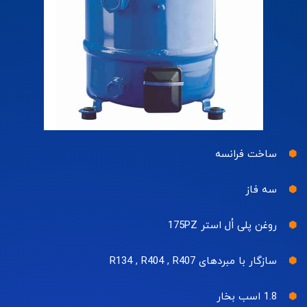
ساخت فرانسه
سه فاز
روغن پلی اُل استر 175PZ
سازگار با مبردهای R134 , R404 , R407
1.8 اسب بخار