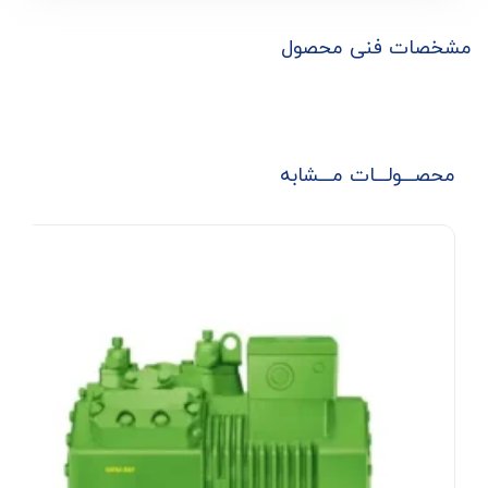
مشخصات فنی محصول
محصـــولـــات مـــشابه