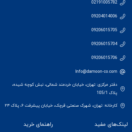
02191005782
09204014006
09206015705
09206015704
09206015706
Info@damoon-co.com
دفتر مرکزی: تهران، خیابان خردمند شمالی، نبش کوچه شیده،
پلاک 105/1
کارخانه: تهران، شهرک صنعتی قرچک، خیابان پیشرفت ۶، پلاک ۲۴
لینک‌های مفید
راهنمای خرید