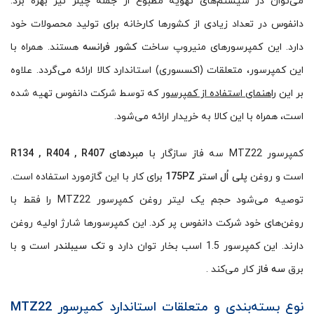
می‌توان در سیستم‌های تهویه مطبوع از جمله چیلر نیز بهره برد.
دانفوس در تعداد زیادی از کشورها کارخانه برای تولید محصولات خود
دارد. این کمپرسورهای منیروپ ساخت
کشور فرانسه
هستند. همراه با
این کمپرسور، متعلقات (اکسسوری) استاندارد کالا ارائه می‌گردد. علاوه
بر این
راهنمای استفاده از کمپرسور
که توسط شرکت دانفوس تهیه شده
است، همراه با این کالا به خریدار ارائه می‌شود.
کمپرسور MTZ22 سه فاز سازگار با
مبردهای R134 , R404 , R407
است و روغن
پلی اُل استر 175PZ
برای کار با این گازمورد استفاده است.
توصیه می‌شود حجم یک لیتر روغن کمپرسور MTZ22 را فقط با
روغن‌های خود شرکت دانفوس پر کرد. این کمپرسورها شارژ اولیه روغن
دارند. این کمپرسور 1.5 اسب بخار توان دارد و
تک سیبلندر
است و با
برق
سه فاز
کار می‌کند .
نوع بسته‌بندی و متعلقات استاندارد کمپرسور
MTZ22