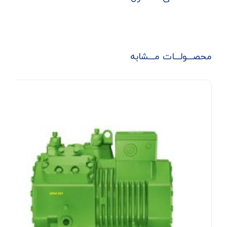
محصـــولـــات مـــشابه