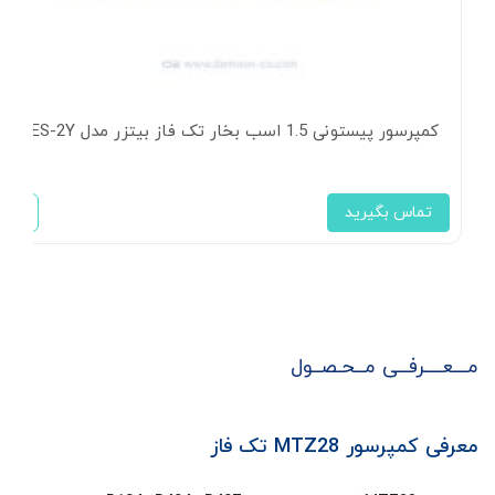
کمپرسور پیستونی 1.5 اسب بخار تک فاز بیتزر مدل 2GES-2Y
تماس بگیرید
مـــعــــرفــی مــحـصــول
معرفی کمپرسور
MTZ28
تک فاز