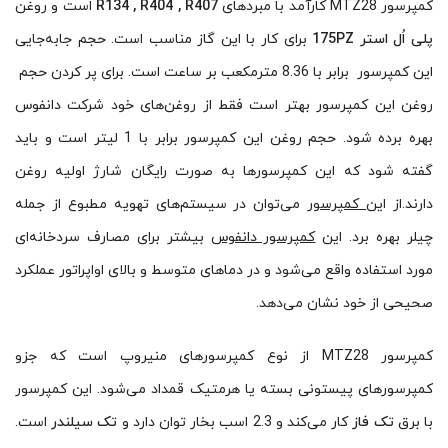
کمپرسور MTZ28 کارآمد با مبردهای
R134 , R404 , R407
است و روغن
پلی اُل استر 175PZ
برای کار با این گاز مناسب است. حجم جا‌به‌جایی
این کمپرسور برابر با 8.36 مترمکعب بر ساعت است. برای پر کردن حجم
روغن این کمپرسور بهتر است فقط از روغن‌های خود شرکت دانفوس
بهره برده شود. حجم روغن این کمپرسور برابر با 1 لیتر است و باید
گفته شود که این کمپرسورها به صورت رایگان شارژ اولیه روغن
دارند.از این
کمپرسور
می‌توان در سیستم‌های تهویه مطبوع از جمله
چیلر بهره برد. این
کمپرسور دانفوس
بیشتر برای مصارف سردخانه‌ای
مورد استفاده واقع می‌شود و در دماهای متوسط و بالای اواپراتور عملکرد
صحیحی از خود نشان می‌دهد.
کمپرسور MTZ28 از نوع کمپرسورهای منیروپ است که جزو
کمپرسورهای پیستونی بسته یا هرمتیک قمداد می‌شود. این کمپرسور
با برق
تک فاز
کار می‌کند و 2.3 اسب بخار توان دارد و
تک سیلندر
است.