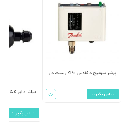
پرشر سوئیچ دانفوس KP5 ریست دار
فیلتر درایر 3/8 مهره ای دانفوس سری DCL 083
تماس بگیرید
تماس بگیرید