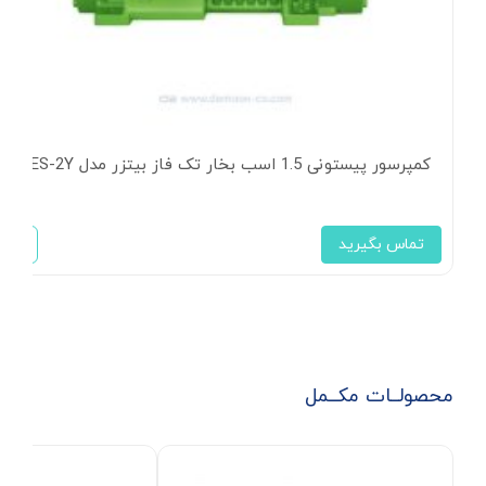
کمپرسور پیستونی 1.5 اسب بخار تک فاز بیتزر مدل 2GES-2Y
تماس بگیرید
محصولــات مکــمل