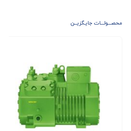
محصـــولـــات جایـگزیــن