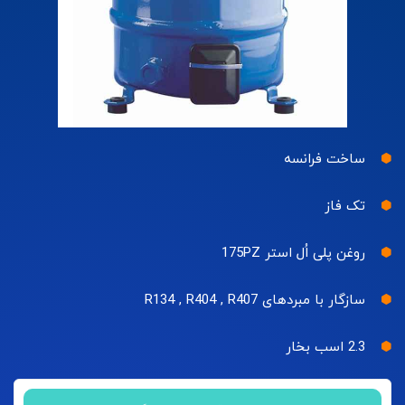
ساخت فرانسه
تک فاز
روغن پلی اُل استر 175PZ
سازگار با مبردهای R134 , R404 , R407
2.3 اسب بخار