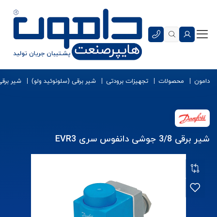
دامون
محصولات
تجهیزات برودتی
شیر برقی (سلونوئید ولو)
شیر برق
شیر برقی 3/8 جوشی دانفوس سری EVR3