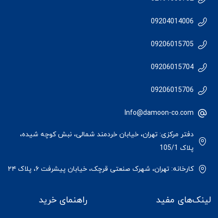
09204014006
09206015705
09206015704
09206015706
Info@damoon-co.com
دفتر مرکزی: تهران، خیابان خردمند شمالی، نبش کوچه شیده،
پلاک 105/1
کارخانه: تهران، شهرک صنعتی قرچک، خیابان پیشرفت ۶، پلاک ۲۴
لینک‌های مفید
راهنمای خرید