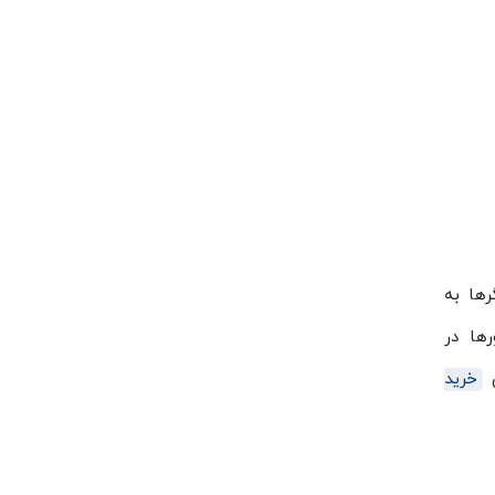
رها به
رها در
ن
خرید