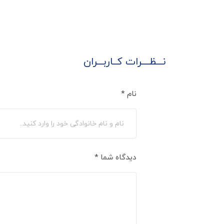
نـــظــــرات کــاربـــران
نام
*
دیدگاه شما
*