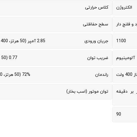
الکتروژن
کلاس حرارتی
د و فلنج دار
سطح حفاظتی
1100
جریان ورودی
2.85 آمپر (50 هرتز، 400 ولت)
آلومینیوم
ضریب توان
0.77 (50 هرتز)
 ولت
راندمان
72% (50 هرتز، 100%)
دقیقه اسمی (915 دور بر دقیقه
توان موتور (اسب بخار)
90