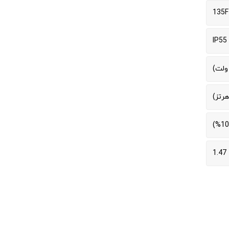
135F
IP55
1.47