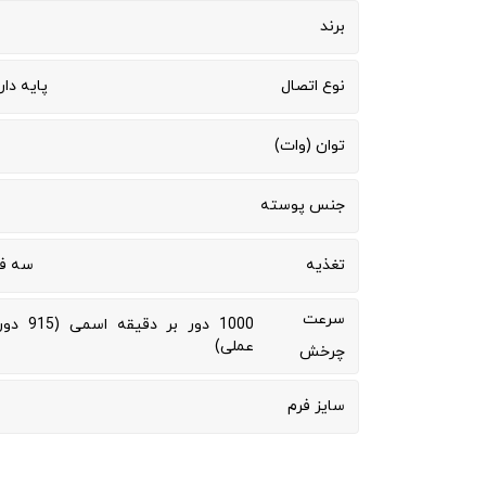
برند
نوع اتصال
پایه دار
توان (وات)
جنس پوسته
تغذیه
سه فاز 400
سرعت
1000 دور بر 
عملی)
چرخش
سایز فرم