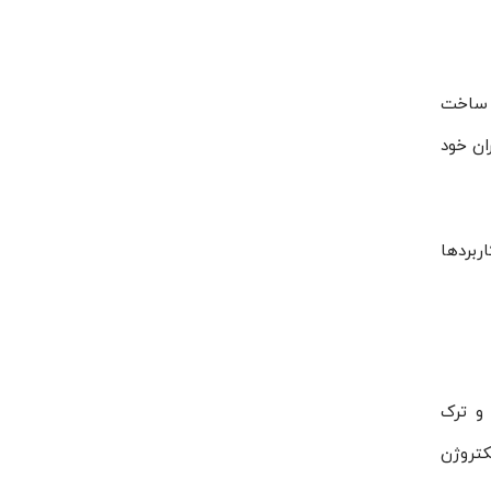
ت ساخت
 را به کاربران خود
ربردها
 و ترک
لکتروموتور الکتروژن