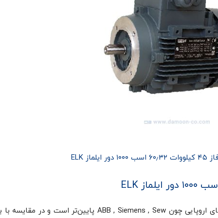
لماز ELK
قیمت موتور الکتریکی ایلماز ELK در مقایسه با برندهای اروپایی چون ABB , Siemens , Sew پایین‌تر است 