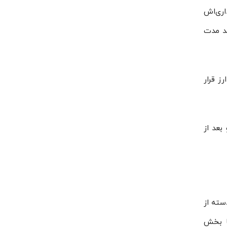
 برای خریداری‌اش
تصادی در بلند مدت
نرخ ارز قرار
د و بعد از
سته از
با بخش