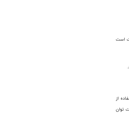
عه دامون دارای گارانتی ۱۸ماهه تعمیرات است
 به استفاده از
مت توان