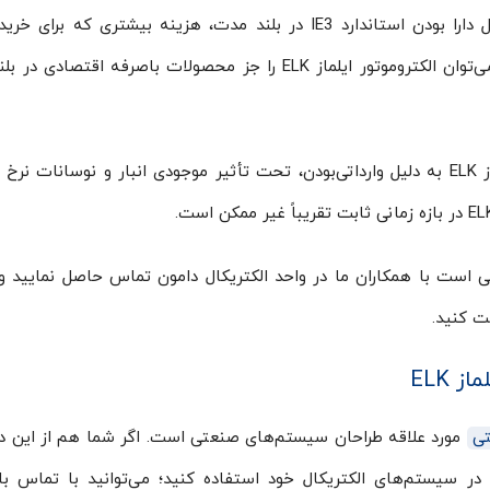
چینی و ایرانی بالاتر است. دینام ایلماز ELK به دلیل دارا بودن استاندارد IE3 در بلند مدت، هزینه بیشتری که
پرداخت شده است را پوشش می‌دهد. از همین رو می‌توان الکتروموتور ایلماز ELK را جز محصولات باصرفه اق
باید توجه داشته باشید که قیمت الکتروموتور ایلماز ELK به دلیل وارداتی‌بودن، تحت تأثیر موجودی انبار و نوسانات 
افت قیمت روز الکتروموتور ایلماز ELK کافی است با همکاران ما در واحد الکتریکال دامون تماس حاصل نمایی
فت کنید.
تی
مورد علاقه طراحان سیستم‌های صنعتی است. اگر شما هم از این د
ر در سیستم‌های الکتریکال خود استفاده کنید؛ می‌توانید با تماس 