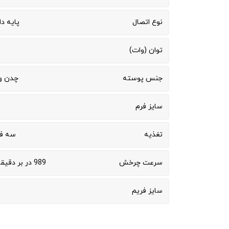
نوع اتصال
پایه دا
توان (وات)
جنس پوسته
چدن و 
سایز فرم
تغذیه
سه فاز 400
سرعت چرخش
989 در بر دقیقه (50 هرتز)
سایز فریم