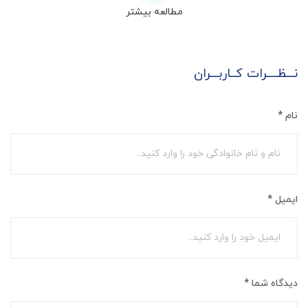
مطالعه بیشتر
نـــظــــرات کــاربـــران
نام
*
ایمیل
*
دیدگاه شما
*