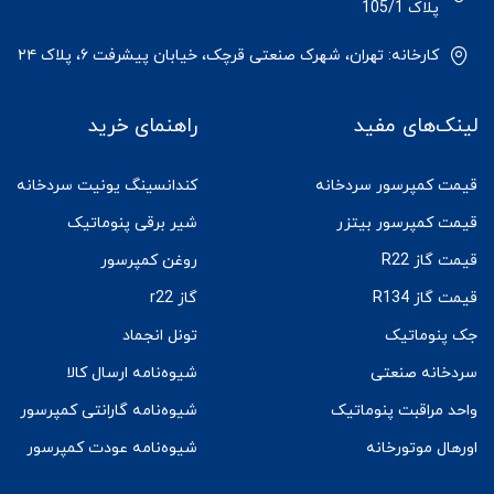
پلاک 105/1
کارخانه: تهران، شهرک صنعتی قرچک، خیابان پیشرفت ۶، پلاک ۲۴
لینک‌های مفید
راهنمای خرید
قیمت کمپرسور سردخانه
کندانسینگ یونیت سردخانه
قیمت کمپرسور بیتزر
شیر برقی پنوماتیک
قیمت گاز R22
روغن کمپرسور
قیمت گاز R134
گاز r22
جک پنوماتیک
تونل انجماد
سردخانه صنعتی
شیوه‌نامه ارسال کالا
واحد مراقبت پنوماتیک
شیوه‌نامه گارانتی کمپرسور
اورهال موتورخانه
شیوه‌نامه عودت کمپرسور