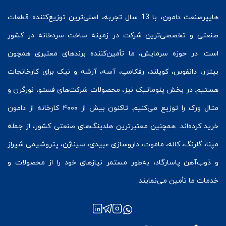
هایپرصنعت
دامون، با 13 سال تجربه، اصلی‌ترین توزیع‌کننده قطعات
صنعتی و تخصصی‌ترین شرکت در زمینه
ساخت سردخانه
در کشور
است. در حوزه سرمایش، ما تأمین‌کننده برندهای معتبری همچون
بیتزر
،
دانفوس
،
کوپلند
، رفکامپ، آسه، آرشه و نیک برای کارخانجات
هستیم. در بخش
پنوماتیک
نیز، محصولات شرکت‌های
فستو
، نورگرن و
متال ورک
را توزیع می‌کنیم. تاکنون بیش از ۴۰۰۰ کارخانه از دامون
خرید کرده‌اند. همچنین معتبرترین هلدینگ‌های صنعتی کشور، از جمله
مپنا، گلرنگ، کاله، ماموت، داروسازی عبیدی، سیناژن، پتروشیمی شیراز
و ذوب‌آهن پاسارگاد، به‌طور مستمر نیازهای خود را از محصولات و
خدمات ما تأمین می‌نمایند.