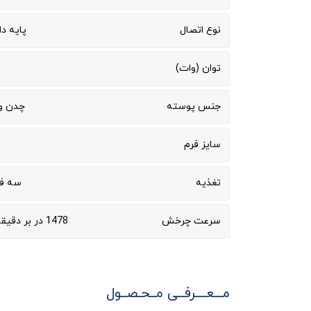
نوع اتصال
پایه دا
توان (وات)
جنس پوسته
چدن و 
سایز فرم
تغذیه
سه فاز 400
سرعت چرخش
1478 در بر دقیقه (50 هرتز)
مـــعــــرفــی مــحـصــول