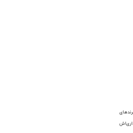
و در مقایسه با برندهای
 برای خریداری‌اش