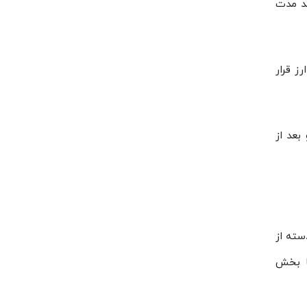
تصادی در بلند مدت
نرخ ارز قرار
د و بعد از
سته از
با بخش