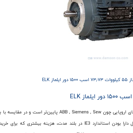
ماز ELK
قیمت موتور الکتریکی ایلماز ELK در مقایسه با برندهای اروپایی چون ABB , Siemens , Sew پایین‌تر است 
چینی و ایرانی بالاتر است. دینام ایلماز ELK به دلیل دارا بودن استاندارد IE3 در بلند مدت، هزینه بیشتری که