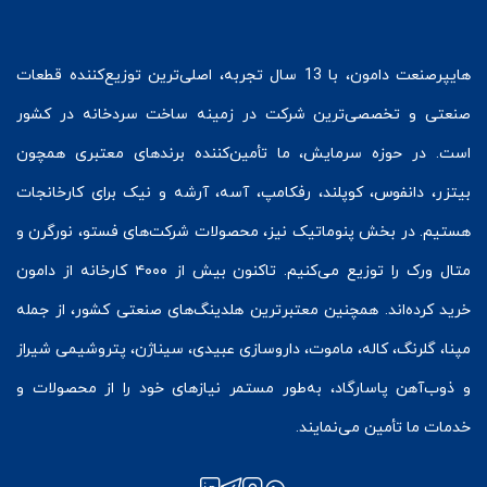
هایپرصنعت
دامون، با 13 سال تجربه، اصلی‌ترین توزیع‌کننده قطعات
صنعتی و تخصصی‌ترین شرکت در زمینه
ساخت سردخانه
در کشور
است. در حوزه سرمایش، ما تأمین‌کننده برندهای معتبری همچون
بیتزر
،
دانفوس
،
کوپلند
، رفکامپ، آسه، آرشه و نیک برای کارخانجات
هستیم. در بخش
پنوماتیک
نیز، محصولات شرکت‌های
فستو
، نورگرن و
متال ورک
را توزیع می‌کنیم. تاکنون بیش از ۴۰۰۰ کارخانه از دامون
خرید کرده‌اند. همچنین معتبرترین هلدینگ‌های صنعتی کشور، از جمله
مپنا، گلرنگ، کاله، ماموت، داروسازی عبیدی، سیناژن، پتروشیمی شیراز
و ذوب‌آهن پاسارگاد، به‌طور مستمر نیازهای خود را از محصولات و
خدمات ما تأمین می‌نمایند.