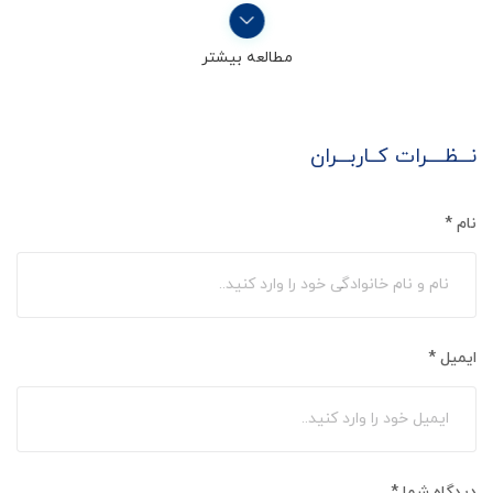
مطالعه بیشتر
نـــظــــرات کــاربـــران
نام
*
ایمیل
*
دیدگاه شما
*