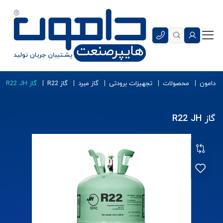
دامون
محصولات
تجهیزات برودتی
گاز مبرد
گاز R22
گاز R22 JH
گاز R22 JH