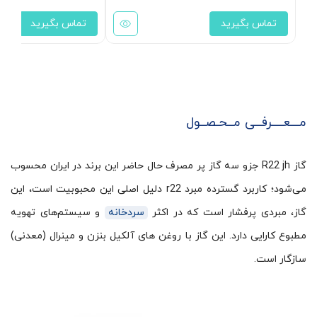
تماس بگیرید
تماس بگیرید
مـــعــــرفــی مــحـصــول
گاز R22 jh جزو سه گاز پر مصرف حال حاضر این برند در ایران محسوب
می‌شود؛ کاربرد گسترده مبرد r22 دلیل اصلی این محبوبیت است، این
گاز، مبردی پرفشار است که در اکثر
سردخانه
و سیستم‌های تهویه
مطبوع کارایی دارد. این گاز با روغن های آلکیل بنزن و مینرال (معدنی)
سازگار است.