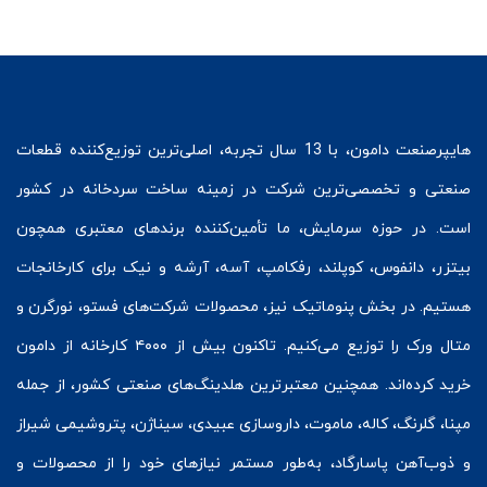
هایپرصنعت
دامون، با 13 سال تجربه، اصلی‌ترین توزیع‌کننده قطعات
صنعتی و تخصصی‌ترین شرکت در زمینه
ساخت سردخانه
در کشور
است. در حوزه سرمایش، ما تأمین‌کننده برندهای معتبری همچون
بیتزر
،
دانفوس
،
کوپلند
، رفکامپ، آسه، آرشه و نیک برای کارخانجات
هستیم. در بخش
پنوماتیک
نیز، محصولات شرکت‌های
فستو
، نورگرن و
متال ورک
را توزیع می‌کنیم. تاکنون بیش از ۴۰۰۰ کارخانه از دامون
خرید کرده‌اند. همچنین معتبرترین هلدینگ‌های صنعتی کشور، از جمله
مپنا، گلرنگ، کاله، ماموت، داروسازی عبیدی، سیناژن، پتروشیمی شیراز
و ذوب‌آهن پاسارگاد، به‌طور مستمر نیازهای خود را از محصولات و