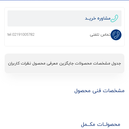
مشاوره خریــد
تماس تلفنی
tel:02191005782
جدول مشخصات
محصولات جایگزین
معرفی محصول
نظرات کاربران
مشخصات فنی محصول
محصولــات مکــمل