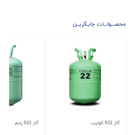
محصـــولـــات جایـگزیــن
گاز R22 کولیب
گاز R22 رایم