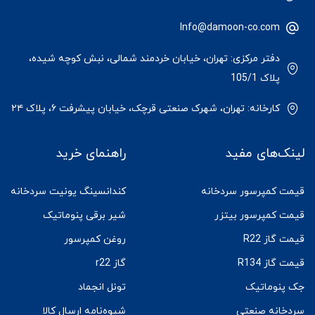
Info@damoon-co.com
دفتر مرکزی: تهران، خیابان خردمند شمالی، نبش کوچه شیده،
پلاک 105/1
کارخانه: تهران، شهرک صنعتی قرچک، خیابان پیشرفت ۶، پلاک ۲۴
لینک‌های مفید
راهنمای خرید
قیمت کمپرسور سردخانه
کندانسینگ یونیت سردخانه
قیمت کمپرسور بیتزر
شیر برقی پنوماتیک
قیمت گاز R22
روغن کمپرسور
قیمت گاز R134
گاز r22
جک پنوماتیک
تونل انجماد
سردخانه صنعتی
شیوه‌نامه ارسال کالا