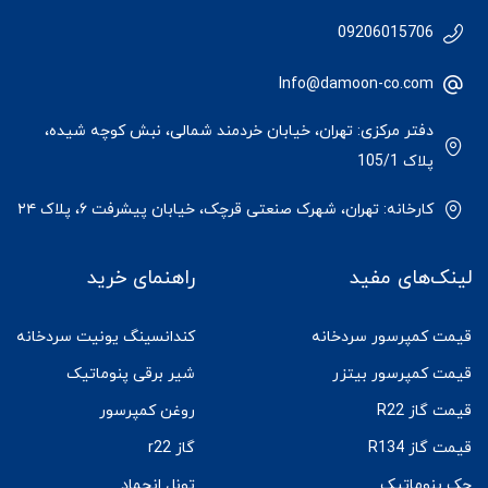
09206015706
Info@damoon-co.com
دفتر مرکزی: تهران، خیابان خردمند شمالی، نبش کوچه شیده،
پلاک 105/1
کارخانه: تهران، شهرک صنعتی قرچک، خیابان پیشرفت ۶، پلاک ۲۴
لینک‌های مفید
راهنمای خرید
قیمت کمپرسور سردخانه
کندانسینگ یونیت سردخانه
قیمت کمپرسور بیتزر
شیر برقی پنوماتیک
قیمت گاز R22
روغن کمپرسور
قیمت گاز R134
گاز r22
جک پنوماتیک
تونل انجماد