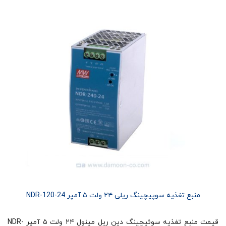
منبع تغذیه سوپیچینگ ریلی ۲۴ ولت ۵ آمپر NDR-120-24
قیمت منبع تغذیه سوئیچینگ دین ریل مینول ۲۴ ولت ۵ آمپر NDR-