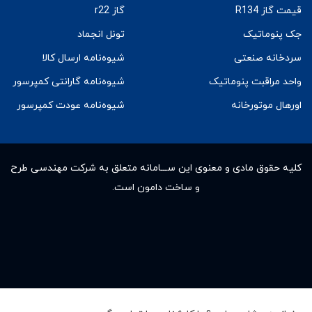
قیمت گاز R134
گاز r22
جک پنوماتیک
تونل انجماد
سردخانه صنعتی
شیوه‌نامه ارسال کالا
واحد مراقبت پنوماتیک
شیوه‌نامه گارانتی کمپرسور
اورهال موتورخانه
شیوه‌نامه عودت کمپرسور
کلیه حقوق مادى و معنوى این ســـامانه متعلق به شرکت مهندسی طرح
و ساخت دامون است.