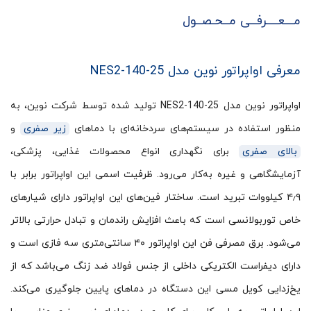
مـــعــــرفــی مــحـصــول
معرفی اواپراتور نوین مدل NES2-140-25
اواپراتور نوین مدل NES2-140-25 تولید شده توسط شرکت نوین، به
منظور استفاده در سیستم‌های سردخانه‌ای با دماهای
زیر صفری
و
بالای صفری
برای نگهداری انواع محصولات غذایی، پزشکی،
آزمایشگاهی و غیره به‌کار می‌رود. ظرفیت اسمی این اواپراتور برابر با
۴٫۹ کیلووات تبرید است. ساختار فین‌های این اواپراتور دارای شیارهای
خاص توربولانسی است که باعث افزایش راندمان و تبادل حرارتی بالاتر
می‌شود. برق مصرفی فن این اواپراتور ۴۰ سانتی‌متری سه فازی است و
دارای دیفراست الکتریکی داخلی از جنس فولاد ضد زنگ می‌باشد که از
یخ‌زدایی کویل مسی این دستگاه در دماهای پایین جلوگیری می‌کند.