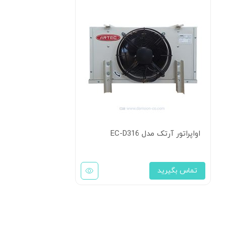
اواپراتور آرتک مدل EC-D316
تماس بگیرید