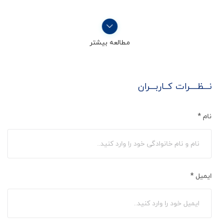
مطالعه بیشتر
نـــظــــرات کــاربـــران
نام
*
ایمیل
*