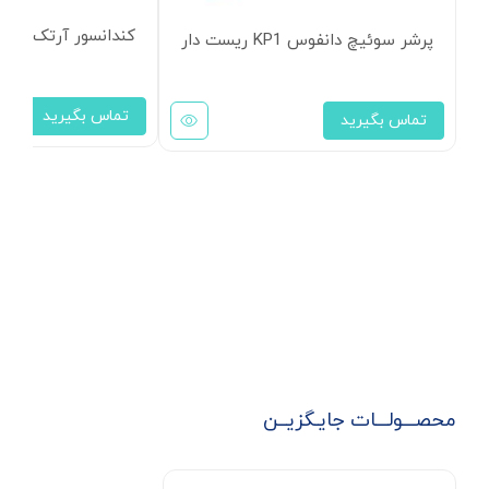
کندانسور آرتک مدل S-E41
پرشر سوئیچ دانفوس KP1 ریست دار
تماس بگیرید
تماس بگیرید
محصـــولـــات جایـگزیــن