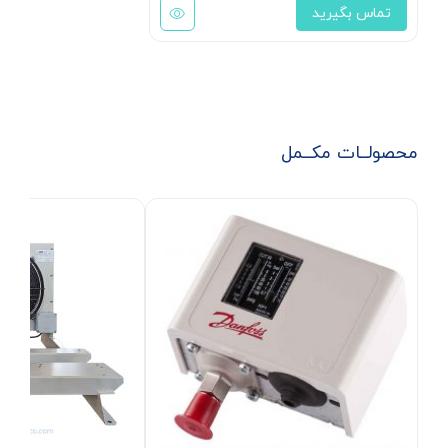
تماس بگیرید
محصولــات مکــمل