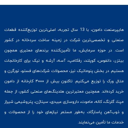
هایپرصنعت
دامون، با 13 سال تجربه، اصلی‌ترین توزیع‌کننده قطعات
صنعتی و تخصصی‌ترین شرکت در زمینه
ساخت سردخانه
در کشور
است. در حوزه سرمایش، ما تأمین‌کننده برندهای معتبری همچون
بیتزر
،
دانفوس
،
کوپلند
، رفکامپ، آسه، آرشه و نیک برای کارخانجات
هستیم. در بخش
پنوماتیک
نیز، محصولات شرکت‌های
فستو
، نورگرن و
متال ورک
را توزیع می‌کنیم. تاکنون بیش از ۴۰۰۰ کارخانه از دامون
خرید کرده‌اند. همچنین معتبرترین هلدینگ‌های صنعتی کشور، از جمله
مپنا، گلرنگ، کاله، ماموت، داروسازی عبیدی، سیناژن، پتروشیمی شیراز
و ذوب‌آهن پاسارگاد، به‌طور مستمر نیازهای خود را از محصولات و
خدمات ما تأمین می‌نمایند.