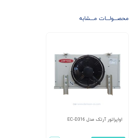
محصـــولـــات مـــشابه
اواپراتور آرتک مدل EC-D316