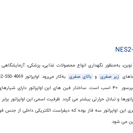
NES2-550-406 محصول شرکت نوین، به‌منظور نگهداری انواع محصولات غذایی، پزشکی، آزمایشگاه
ماهای
زیر صفری
و
بالای صفری
صورت عامیانه در کاربری زیر صفری متناسب با کمپرسور ۴۰ اسب است. ساختار فین های این اواپراتور دارای 
است. برق مصرفی فن ۵۰ سانتی متری این اواپراتور سه فاز بوده که دیفراست الکتریکی داخلی از جنس
ین می شود.