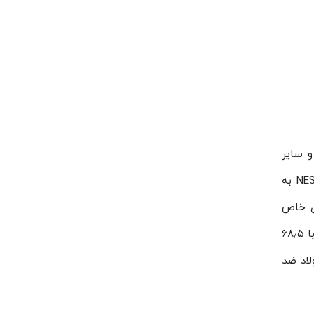
ی و سایر
به‌کار می‌رود. اواپراتور NES2-550-4069 به
شیارهای خاص
توربولانسی است که باعث بالا رفتن راندمان این اواپراتورها و تبادل حرارتی بیشتر می گردد. ظرفیت اسمی این اواپراتور برابر با ۶۸٫۵
 فولاد ضد