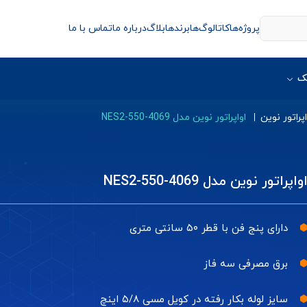
پروژه‌ها
کاتالوگ‌ها
برندها
بلاگ
درباره ما
تماس با ما
ک
اپراتور نوین
اواپراتور نوین مدل NES2-550-4069
واپراتور نوین مدل NES2-550-4069
دارای پنج فن با قطر ۵۰ سانتی متری
برق مصرفی سه فاز
سایز لوله بکار رفته در کویل مسی ۵/۸ اینچ