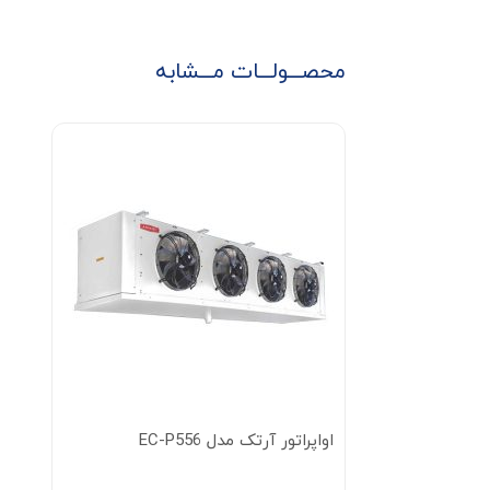
محصـــولـــات مـــشابه
اواپراتور آرتک مدل EC-P556