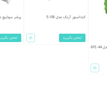
کندانسور آرتک مدل S-I58
پرشر سوئیچ دانفوس P1
تماس بگیرید
تماس بگیرید