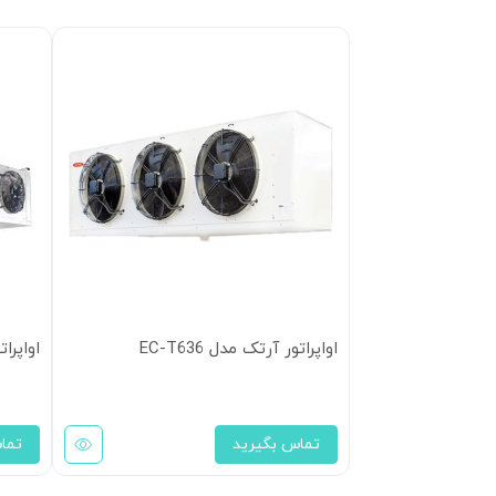
اواپراتور آرتک مدل EC-T636
اواپراتو
تماس بگیرید
تما