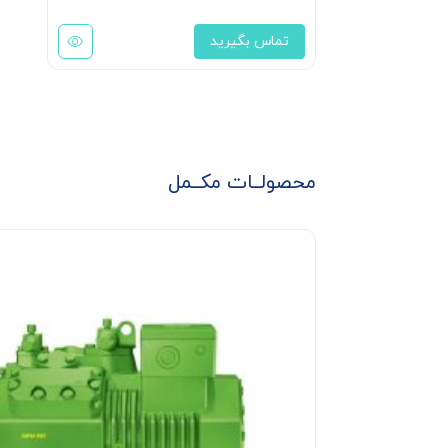
تماس بگیرید
محصولــات مکــمل