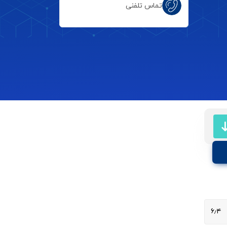
تماس تلفنی
۶٫۴