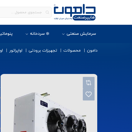
سرمایش صنعتی
❄️ سردخانه
پنوماتی
دامون
محصولات
تجهیزات برودتی
اواپراتور
او
ا