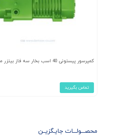
کمپرسور پیستونی 40 اسب بخار سه فاز بیتزر مدل 6FE-44
تماس بگیرید
محصـــولـــات جایـگزیــن