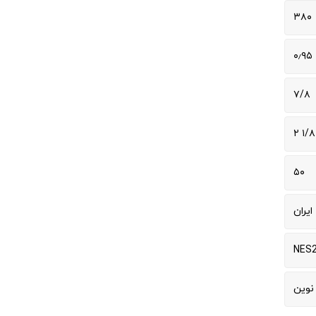
۳۸۰
۰٫۹۵
۷/۸
۱/۸ ۲
۵۰
ایران
NES
نوین