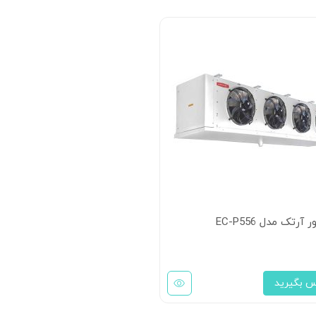
ر آرتک مدل EC-P556
س بگیرید