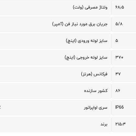
۶۸٫۵
ولتاژ مصرفی (ولت)
۵/۸
جریان برق مورد نیاز فن (آمپر)
۵
سایز لوله ورودی (اینچ)
۳۷۰
سایز لوله خروجی (اینچ)
۴۷
فرکانس (هرتز)
۸۶
کشور سازنده
IP66
سری اواپراتور
2
۲۱۵٫۴
برند