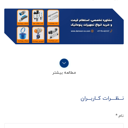
مطالعه بیشتر
نـــظــــرات کــاربـــران
نام
*