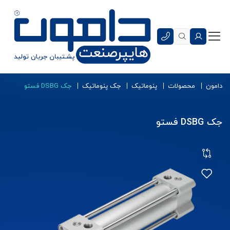
دامون
محصولات
پنوماتیک
جک پنوماتیک
جک DSBG فستو
جک DSBG فستو