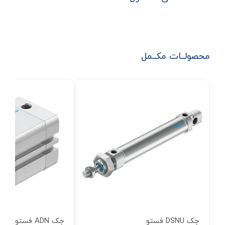
محصولــات مکــمل
جک DSNU فستو
جک ADN فستو