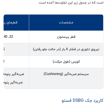
است که در جدول زیر این تفاوت‌ها آمده است:
مشخصات
قطرهای پیستون زیر 5
قطر پیستون
32، 40، 50 ، 63 ، 80، 100، 125
نیروی تئوری در فشار 6 بار (در حالت جلو رفتن)
415 تا 7363 نیو
کورس (طول حرکت)
1 تا 2800 میلی‌متر
سیستم ضربه‌گیر (Cushioning)
ضربه‌گیر پنوماتی
ضربه‌گیر پنومات
کاربرد جک DSBG فستو