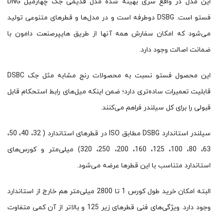
این مدل در واقع سری بهینه شده مدل قدیمی جک چهارمیل DNG
فستو است. DSBG دوطرفه‌ است و در مدل‌ها و قطرهای متنوعی تولید
می‌شود که امکان سفارش همه آنها از طریق هایپرصنعت دامون با
ضمانت اصالت وجود دارد.
این محصول فستو نسبت به محصولات رنج مشابه مثل جک‌ DSBC
قابلیت تعمیرات ساده‌تری دارد؛ ضمن اینکه میل‌های رابط استحکام قابل
قبولی را برای کل سیلندر فراهم می‌کنند.
سیلندر استاندارد DSBG مطابق ISO در قطرهای استاندارد ( 32، 40، 50،
63، 80، 100، 125، 160، 200، 250، 320) میلی‌متر و کورس‌های
استاندارد متناسب با این قطرها عرضه می‌شود.
البته امکان خرید طول کورس 1 تا 2800 میلی‌متر هم خارج از استاندارد
وجود دارد. ویژگی‌‌های فنی قطرهای زیر 125 و بالاتر از آن کمی متفاوت