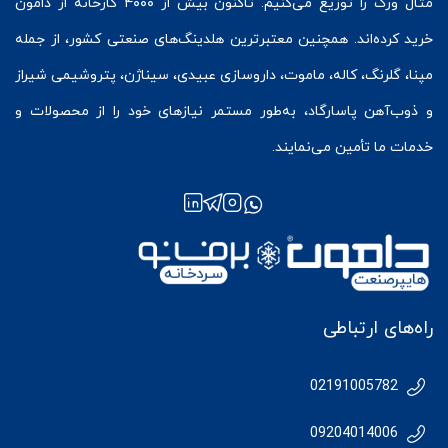
متال ورک
را توزیع می‌کنیم. تاکنون بیش از ۴۰۰۰ کارخانه از دامون
خرید کرده‌اند. همچنین معتبرترین هلدینگ‌های صنعتی کشور، از جمله
مپنا، گلرنگ، کاله، ماموت، داروسازی عبیدی، سیناژن، پتروشیمی شیراز
و ذوب‌آهن پاسارگاد، به‌طور مستمر نیازهای خود را از محصولات و
خدمات ما تأمین می‌نمایند.
راه‌های ارتباطی
02191005782
09204014006